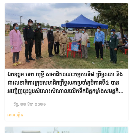
ឯកឧត្តម ទេព យុទ្ធី សមាជិកគណៈកម្មការទី៨ ព្រឹទ្ធសភា និង
ជាលេខាធិការក្រុមសមាជិកព្រឹទ្ធសភាប្រចាំភូមិភាគទី៥ បាន
អញ្ជើញចុះជួបសំណេះសំណាលលើកទឹកចិត្តកម្លាំងសមត្ថកិច្ច
នៃរដ្ឋបាលក្រុងកែប និង រដ្ឋបាលស្រុកដំណាក់ចង្អើរ
ច័ន្ទ, ២២ មីនា ២០២១
អានលម្អិត