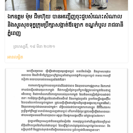
ឯកឧត្តម ម៉ុម ជឹមហ៊ុយ បានអញ្ជើញចុះជួបសំណេះសំណាល
និងសួរសុខទុក្ខក្រុមប្រឹក្សាសង្កាត់ឪឡោក ខណ្ឌកំបូល រាជធានី
ភ្នំពេញ
ព្រហស្បតិ៍, ១៨ មីនា ២០២១
អានលម្អិត