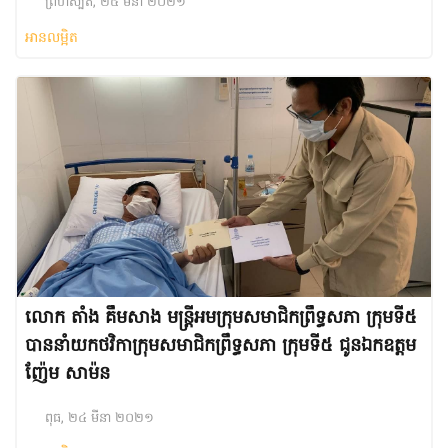
ព្រហស្បតិ៍, ២៥ មីនា ២០២១
អានលម្អិត
លោក តាំង គឹមសាង មន្ត្រីអមក្រុមសមាជិកព្រឹទ្ធសភា ក្រុមទី៥
បាននាំយកថវិកាក្រុមសមាជិកព្រឹទ្ធសភា ក្រុមទី៥ ជូនឯកឧត្តម
ញ៉ែម សាម៉ន
ពុធ, ២៤ មីនា ២០២១