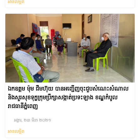
អានលម្អិត
ឯកឧត្តម ម៉ុម ជឹមហ៊ុយ បាន​អញ្ជើញ​ចុះ​ជួប​សំណេះ​សំណាល
និង​សួរ​សុខ​ទុក្ខ​ក្រុម​ប្រឹក្សា​សង្កាត់​ប្រទះឡាង ខណ្ឌ​កំបូល
រាជធានី​ភ្នំពេញ
អង្គារ, ២៣ មីនា ២០២១
អានលម្អិត