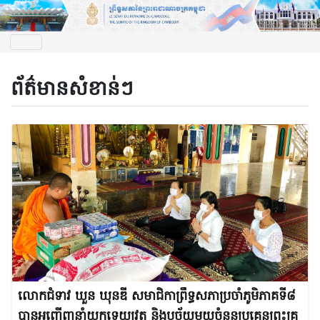
ព័ត៌មានសំខាន់ៗ
លោកជំទាវ ឃួន ឃុនឌី សមាជិកា​ព្រឹទ្ធសភា​ប្រចាំ​ភូមិភាគ​ទី៨
បាន​អញ្ជើញ​នាំ​យក​ទេយ្យវត្ថុ និង​បច្ច័យ​មួយ​ចំនួន​ប្រគេន​ព្រះគ្រូ​