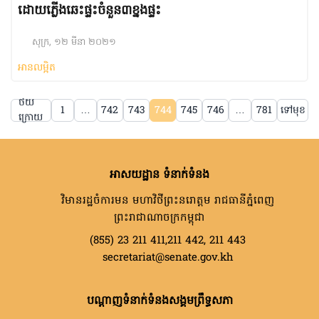
ដោយភ្លើងឆេះផ្ទះចំនួន៣ខ្នងផ្ទះ
សុក្រ, ១២ មីនា ២០២១
អានលម្អិត
ថយ
1
…
742
743
744
745
746
…
781
ទៅមុខ
ក្រោយ
អាសយដ្ឋាន ទំនាក់ទំនង
វិមានរដ្ឋចំការមន មហាវិថីព្រះនរោត្តម រាជធានីភ្នំពេញ
ព្រះរាជាណាចក្រកម្ពុជា
(855) 23 211 411,211 442, 211 443
secretariat@senate.gov.kh
បណ្តាញទំនាក់ទំនងសង្គមព្រឹទ្ធសភា