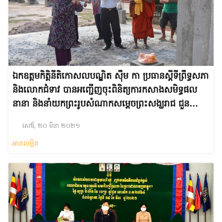
ឯកឧត្តមកិត្តិនីតិកោសលបណ្ឌិត ស៊ឹម កា ប្រធានស្តីទីព្រឹទ្ធសភា
និងលោកជំទាវ បានអញ្ជើញចុះពិនិត្យការកសាងសមិទ្ធផល
នានា និងនាំយកព្រះរូបសំណាកសម្តេចព្រះសង្ឃរាជ ជួន
ណាត មកកំកល់ទុកនៅវត្តទេពនិមិ្មត ហៅវត្តអញ្ចាញ ដែល
សៅរ៍, ២០ មីនា ២០២១
ស្ថិតនៅឃុំក្របៅ ស្រុកកំចាយមារ ខេត្តព្រៃវែង
អានលម្អិត