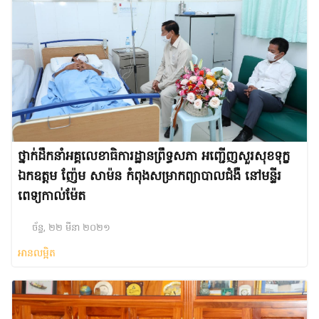
ថ្នាក់ដឹកនាំអគ្គលេខាធិការដ្ឋានព្រឹទ្ធសភា អញ្ជើញសួរសុខទុក្ខ
ឯកឧត្តម ញ៉ែម សាម៉ន កំពុងសម្រាកព្យាបាលជំងឺ នៅមន្ទីរ
ពេទ្យកាល់ម៉ែត
ច័ន្ទ, ២២ មីនា ២០២១
អានលម្អិត