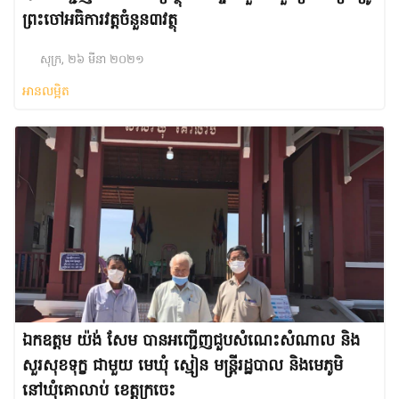
ព្រះចៅ​អធិការ​វត្ត​ចំនួន​៣វត្ថុ
សុក្រ, ២៦ មីនា ២០២១
អានលម្អិត
ឯកឧត្តម យ៉ង់ សែម បានអញ្ជើញជួបសំណេះសំណាល និង
សួរសុខទុក្ខ ជាមួយ មេឃុំ ស្មៀន មន្ត្រីរដ្ឋបាល និងមេភូមិ
នៅឃុំគោលាប់ ខេត្តក្រចេះ