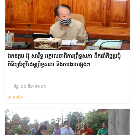
ឯកឧត្តម អ៊ុ សារឹទ្ធ អគ្គលេខាធិការព្រឹទ្ធសភា ដឹកនាំកិច្ចប្រជុំ
ពិនិត្យខ្សែវីដេអូព្រឹទ្ធសភា និងការងារផ្សេងៗ
ច័ន្ទ, ២២ មីនា ២០២១
អានលម្អិត