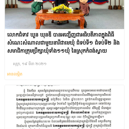
លោកជំទាវ ឃួន ឃុនឌី បានអញ្ជើញជាអធិបតីភាពក្នុងពិធី
សំណេះសំណាលជាមួយនារីជាមេឃុំ ជំទប់ទី១ ជំទប់ទី២ និង
សមាជិកាក្រុមប្រឹក្សាឃុំទាំង១១ឃុំ នៃស្រុកកំពង់ស្វាយ
សុក្រ, ១៩ មីនា ២០២១
អានលម្អិត