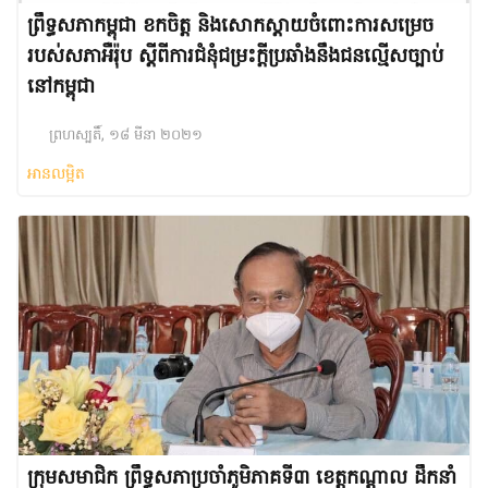
ព្រឹទ្ធសភាកម្ពុជា ខកចិត្ត និងសោកស្តាយចំពោះការសម្រេច
របស់សភាអឺរ៉ុប ស្តីពីការជំនុំជម្រះក្តីប្រឆាំងនឹងជនល្មើសច្បាប់
នៅកម្ពុជា
ព្រហស្បតិ៍, ១៨ មីនា ២០២១
អានលម្អិត
ក្រុមសមាជិក ព្រឹទ្ធសភាប្រចាំភូមិភាគទី៣ ខេត្តកណ្តាល ដឹកនាំ