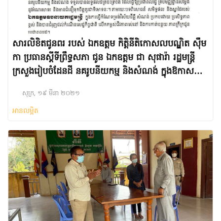
សារលិខិតជូនពរ របស់ ឯកឧត្តម កិត្តិនីតិកោសលបណ្ឌិត ស៊ឹម
កា ប្រធានស្តីទីព្រឹទ្ធសភា ជូន ឯកឧត្តម ជា សុផារ៉ា​​ រដ្ឋមន្ត្រី
ក្រសួងរៀបចំដែនដី នគរូបនីយកម្ម និងសំណង់ ក្នុងឱកាស
ចម្រើនព្រះជន្មាយុ
សុក្រ, ១៩ មីនា ២០២១
អានលម្អិត