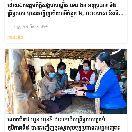
ដោយឯកឧត្តមកិត្តិសង្គហបណ្ឌិត ទេព ងន អនុប្រធាន ទី២
ព្រឹទ្ធសភា បានអញ្ជើញនាំយកមីចំនួន ២, ០០០កេស និងទឹក
សុទ្ធ ចំនួន២,០០០កេស ជូនដល់រដ្ឋបាលខេត្តកណ្តាល
សុក្រ, ១២ មីនា ២០២១
អានលម្អិត
លោកជំទាវ ឃួន ឃុនឌី ជាសមាជិកាព្រឹទ្ធសភាប្រចាំ
ភូមិភាគទី៨ បានអញ្ជើញចុះសួរសុខទុក្ខប្រជាពលរដ្ឋរងគ្រោះ