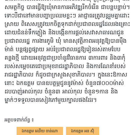
សមត្ថកិច្ច បានធ្វើឱ្យឃុំមានការអភិវឌ្ឍរីកចំរើន ជាបន្តបន្ទាប់។
ទោះបីជានៅមានបញ្ហាប្រឈមខ្លះៗ អាជ្ញាធរត្រូវបន្តរួមគ្នាដោះ
ស្រាយ ពិសេសត្រូវយកចិត្តទុកដាក់ប្រជាពលរដ្ឋដែលរងគ្រោះ
ដោយជំនន់ទឹកភ្លៀង និងបង្កើនការផ្តល់សេវាសាធារណជូន
ប្រជាពលរដ្ឋ ការងារភូមិ ឃុំ មានសុវត្ថិភាពអនុវត្តឱ្យបានម៉ឺង
ម៉ាត់ បន្តផ្សព្វផ្សាយ អប់រំប្រជាពលរដ្ឋឱ្យរៀនរស់តាមបែប
គន្លងថ្មី ដោយអនុវត្តជាប្រចាំនូវវិធានការ ៣ការពារ និង៣កុំ
របស់សម្តេចតេជោប្រមុខរាជរដ្ឋាភិបាល និងការណែនាំរបស់
រាជរដ្ឋាភិបាល ក៏ដូចជាក្រសួងសុខាភិបាល។ ក្នុងនេះឱកាស
នោះ ឯកឧត្តម បានឧបត្ថម្ភជូននូវម៉ាស់ ចំនួន៧០០០ម៉ាស់
ដបបាញ់អាល់កុល ចំនួន៣ អាល់កុល ចំនួន១កាន និង
ម្នាក់ៗទទួលបានសៀវភៅមួយក្បាលផងដែរ។
អត្ថបទពាក់ព័ន្ធ ៖
ឯកឧត្តម ឈើយ ចាន់ណា
ឯកឧត្តម អន ស៊ុំ