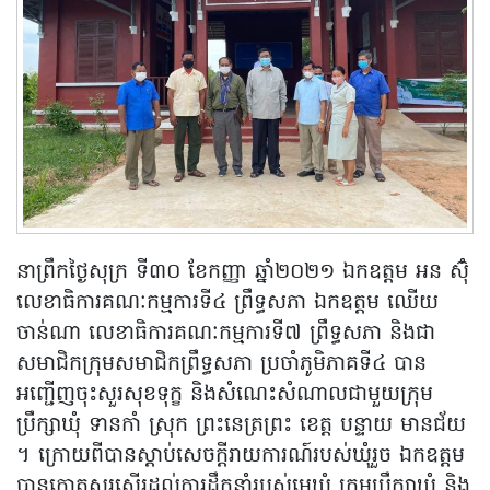
នាព្រឹកថ្ងៃសុក្រ ទី៣០ ខែកញ្ញា ឆ្នាំ២០២១ ឯកឧត្តម អន ស៊ុំ
លេខាធិការគណៈកម្មការទី៤ ព្រឹទ្ធសភា ឯកឧត្តម ឈើយ
ចាន់ណា លេខាធិការគណៈកម្មការទី៧ ព្រឹទ្ធសភា និងជា
សមាជិកក្រុមសមាជិកព្រឹទ្ធសភា ប្រចាំភូមិភាគទី៤ បាន
អញ្ជើញចុះសួរសុខទុក្ខ និងសំណេះសំណាលជាមួយក្រុម
ប្រឹក្សាឃុំ ទានកាំ ស្រុក ព្រះនេត្រព្រះ ខេត្ត បន្ទាយ មានជ័យ
។ ក្រោយពីបានស្តាប់សេចក្តីរាយការណ៍របស់ឃុំរួច ឯកឧត្តម
បានកោតសរសើរដល់ការដឹកនាំរបស់មេឃុំ ក្រុមប្រឹក្សាឃុំ និង