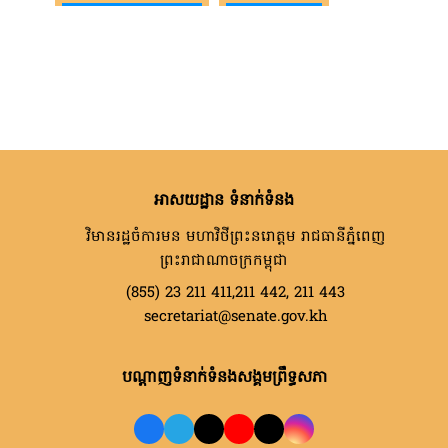
អាសយដ្ឋាន ទំនាក់ទំនង
វិមានរដ្ឋចំការមន មហាវិថីព្រះនរោត្តម រាជធានីភ្នំពេញ
ព្រះរាជាណាចក្រកម្ពុជា
(855) 23 211 411,211 442, 211 443
secretariat@senate.gov.kh
បណ្តាញទំនាក់ទំនងសង្គមព្រឹទ្ធសភា