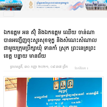
ឯកឧត្តម អន ស៊ុំ និងឯកឧត្តម ឈើយ ចាន់ណា
បានអញ្ជើញចុះសួរសុខទុក្ខ និងសំណេះសំណាល
ជាមួយក្រុមប្រឹក្សាឃុំ ទានកាំ ស្រុក ព្រះនេត្រព្រះ
ខេត្ត បន្ទាយ មានជ័យ
ព្រហស្បតិ៍, ៣០ កញ្ញា ២០២១, ០៩:៣៧ ព្រឹក
ចែករំលែក ៖