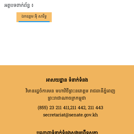
អត្ថបទពាក់ព័ន្ធ ៖
ឯកឧត្តម អ៊ុំ សារឹទ្ធ
អាសយដ្ឋាន ទំនាក់ទំនង
វិមានរដ្ឋចំការមន មហាវិថីព្រះនរោត្តម រាជធានីភ្នំពេញ
ព្រះរាជាណាចក្រកម្ពុជា
(855) 23 211 411,211 442, 211 443
secretariat@senate.gov.kh
បណ្តាញទំនាក់ទំនងសង្គមព្រឹទ្ធសភា