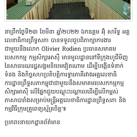
នាព្រឹកថ្ងៃទី២៣ ខែមីនា ឆ្នាំ២០២២ ឯកឧត្តម អ៊ុំ សារឹទ្ធ អគ្គ
លេខាធិការព្រឹទ្ធសភា បានទទួលជួបពិភាក្សាការងារ
ជាមួយនឹងលោក Olivier Rodien ប្រធានសមាគម
បេសកកម្ម កម្មសិក្សាអាស៊ី មានមូលដ្ឋាននៅទីក្រុងហូជីមិញ
នៃសាធារណរដ្ឋសង្គមនិយមវៀតណាម ដើម្បីបង្កើនទំនាក់
ទំនង និងកិច្ចសហប្រតិបត្តិការទ្វារភាគីរវាងអគ្គលេខាធិ
ការដ្ឋានព្រឹទ្ធសភាកម្ពុជាជាមួយនឹងសមាគមបេសកកម្មកម្ម
សិក្សាអាស៊ី លើផ្នែកជួយបណ្តុះបណ្តាលដើម្បីលើកម្ពស់
ភាសាបារាំងសម្រាប់មន្ត្រីអគ្គលេខាធិការដ្ឋានព្រឹទ្ធសភា និង
កម្មវិធីក្រុមគ្រូពេទ្យស្ម័គ្រចិត្ត៕
ប្រភព៖នាយកដ្ឋានព័ត៌មាន