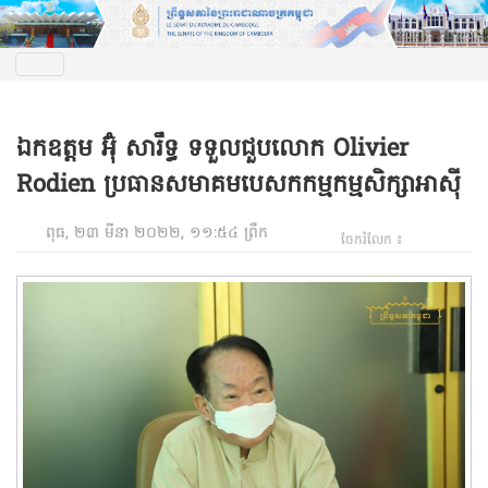
ឯកឧត្តម អ៊ុំ សារឹទ្ធ ទទួលជួបលោក Olivier
Rodien ប្រធានសមាគមបេសកកម្មកម្មសិក្សាអាស៊ី
ពុធ, ២៣ មីនា ២០២២, ១១:៥៤ ព្រឹក
ចែករំលែក ៖