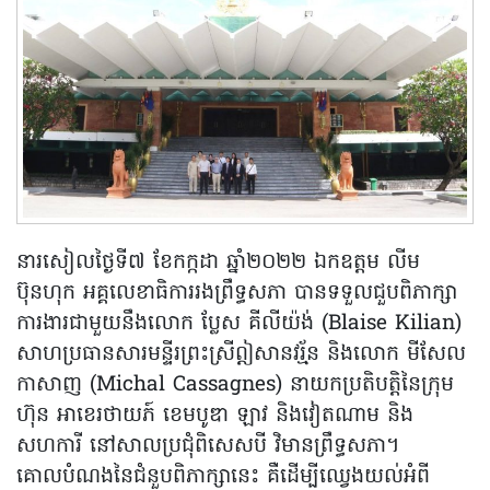
នារសៀលថ្ងៃទី៧ ខែកក្កដា ឆ្នាំ២០២២ ឯកឧត្តម លីម
ប៊ុនហុក អគ្គលេខាធិការរងព្រឹទ្ធសភា បានទទួលជួបពិភាក្សា
ការងារជាមួយនឹងលោក ប្លែស គីលីយ៉ង់ (Blaise Kilian)
សាហប្រធានសារមន្ទីរព្រះស្រីឦសានវរ្ម័ន និងលោក មីសែល
កាសាញ (Michal Cassagnes) នាយកប្រតិបត្តិនៃក្រុម
ហ៊ុន អាខេរថាយភ៍ ខេមបូឌា ឡាវ និងវៀតណាម និង
សហការី នៅសាលប្រជុំពិសេសបី វិមានព្រឹទ្ធសភា។
គោលបំណងនៃជំនួបពិភាក្សានេះ គឺដើម្បីឈ្វេងយល់អំពី