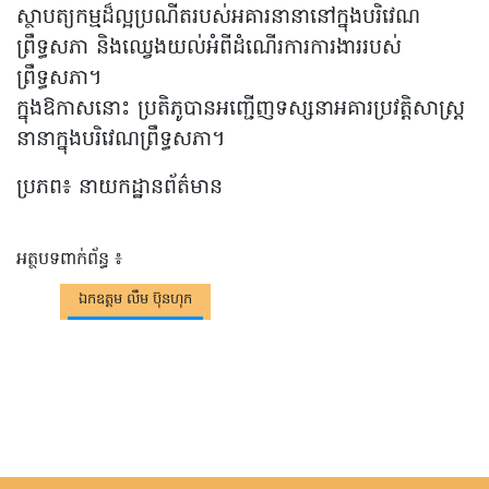
ស្ថាបត្យកម្មដ៏ល្អប្រណីតរបស់អគារនានានៅក្នុងបរិវេណ
ព្រឹទ្ធសភា និងឈ្វេងយល់អំពីដំណើរការការងាររបស់
ព្រឹទ្ធសភា។
ក្នុងឱកាសនោះ ប្រតិភូបានអញ្ជើញទស្សនាអគារប្រវត្តិសាស្រ្ត
នានាក្នុងបរិវេណព្រឹទ្ធសភា។
ប្រភព៖ នាយកដ្ឋានព័ត៌មាន
អត្ថបទពាក់ព័ន្ធ ៖
ឯកឧត្តម លឹម ប៊ុនហុក