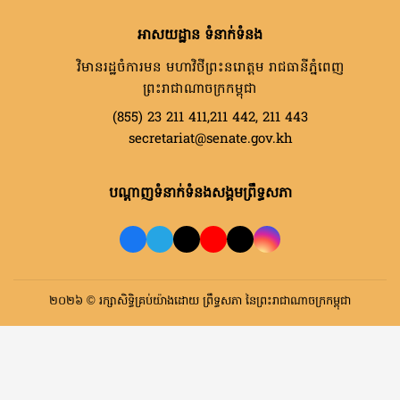
អាសយដ្ឋាន ទំនាក់ទំនង
វិមានរដ្ឋចំការមន មហាវិថីព្រះនរោត្តម រាជធានីភ្នំពេញ
ព្រះរាជាណាចក្រកម្ពុជា
(855) 23 211 411,211 442, 211 443
secretariat@senate.gov.kh
បណ្តាញទំនាក់ទំនងសង្គមព្រឹទ្ធសភា
២០២៦ © រក្សាសិទ្ធិគ្រប់យ៉ាងដោយ ព្រឹទ្ធសភា នៃព្រះរាជាណាចក្រកម្ពុជា