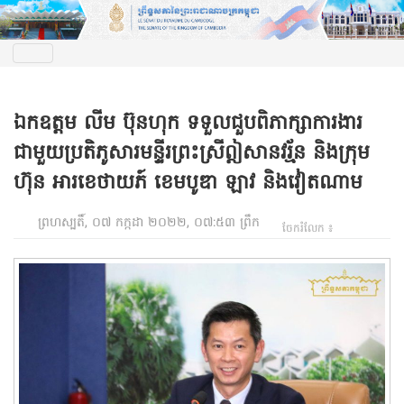
ឯកឧត្តម លីម ប៊ុនហុក ទទួលជួបពិភាក្សាការងារ
ជាមួយប្រតិភូសារមន្ទីរព្រះស្រីឦសានវរ្ម័ន និងក្រុម
ហ៊ុន អារខេថាយភ៍ ខេមបូឌា ឡាវ និងវៀតណាម
ព្រហស្បតិ៍, ០៧ កក្កដា ២០២២, ០៧:៥៣ ព្រឹក
ចែករំលែក ៖