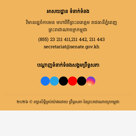
អាសយដ្ឋាន ទំនាក់ទំនង
វិមានរដ្ឋចំការមន មហាវិថីព្រះនរោត្តម រាជធានីភ្នំពេញ
ព្រះរាជាណាចក្រកម្ពុជា
(855) 23 211 411,211 442, 211 443
secretariat@senate.gov.kh
បណ្តាញទំនាក់ទំនងសង្គមព្រឹទ្ធសភា
២០២៦ © រក្សាសិទ្ធិគ្រប់យ៉ាងដោយ ព្រឹទ្ធសភា នៃព្រះរាជាណាចក្រកម្ពុជា