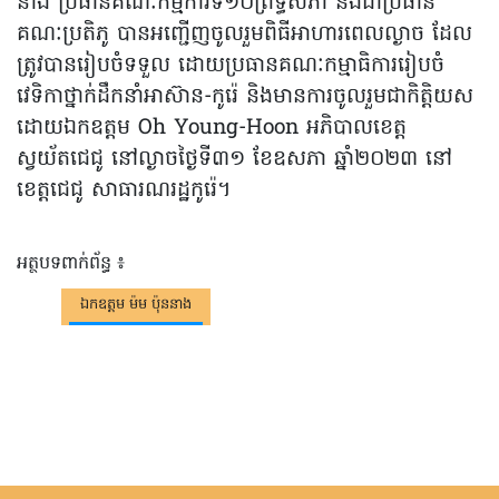
នាង ប្រធានគណៈកម្មការទី១០ព្រឹទ្ធសភា និងជាប្រធាន
គណៈប្រតិភូ បានអញ្ជើញចូលរួមពិធីអាហារពេលល្ងាច ដែល
ត្រូវបានរៀបចំទទួល ដោយប្រធានគណៈកម្មាធិការរៀបចំ
វេទិកាថ្នាក់ដឹកនាំអាស៊ាន-កូរ៉េ និងមានការចូលរួមជាកិតិ្តយស
ដោយឯកឧត្តម Oh Young-Hoon អភិបាលខេត្ត
ស្វយ័តជេជូ នៅល្ងាចថ្ងៃទី៣១ ខែឧសភា ឆ្នាំ២០២៣ នៅ
ខេត្តជេជូ សាធារណរដ្ឋកូរ៉េ។
អត្ថបទពាក់ព័ន្ធ ៖
ឯកឧត្តម ម៉ម ប៉ុននាង