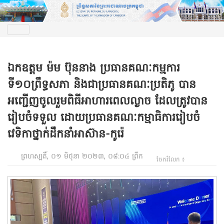
ឯកឧត្តម ម៉ម ប៊ុននាង ប្រធានគណៈកម្មការ
ទី១០ព្រឹទ្ធសភា និងជាប្រធានគណៈប្រតិភូ បាន
អញ្ជើញចូលរួមពិធីអាហារពេលល្ងាច ដែលត្រូវបាន
រៀបចំទទួល ដោយប្រធានគណៈកម្មាធិការរៀបចំ
វេទិកាថ្នាក់ដឹកនាំអាស៊ាន-កូរ៉េ
ព្រហស្បតិ៍, ០១ មិថុនា ២០២៣, ០៨:០៤ ព្រឹក
ចែករំលែក ៖