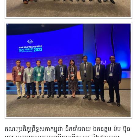
គណៈប្រតិភូព្រឹទ្ធសភាកម្ពុជា ដឹកនាំដោយ ឯកឧត្តម ម៉ម ប៊ុន