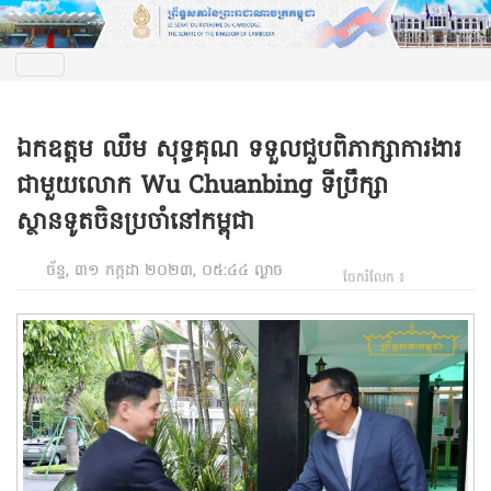
ឯកឧត្តម ឈឹម សុទ្ធគុណ ទទួលជួបពិភាក្សាការងារ
ជាមួយលោក Wu Chuanbing ទីប្រឹក្សា
ស្ថានទូតចិនប្រចាំនៅកម្ពុជា
ច័ន្ទ, ៣១ កក្កដា ២០២៣, ០៥:៤៤ ល្ងាច
ចែករំលែក ៖