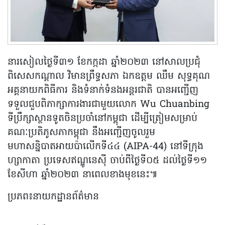
នារសៀលថ្ងៃទី៣១ ខែកក្កដា ឆ្នាំ២០២៣ នៅសាលប្រជុំ
ពិសេសកណ្តាល វិមានព្រឹទ្ធសភា ឯកឧត្តម ឈឹម សុទ្ធគុណ
អគ្គនាយកពិធីការ និងទំនាក់ទំនងអន្តរជាតិ បានអញ្ជើញ
ទទួលជួបពិភាក្សាការងារជាមួយលោក Wu Chuanbing
ទីប្រឹក្សាស្ថានទូតចិនប្រចាំនៅកម្ពុជា ដើម្បីត្រៀមសម្រាប់
គណៈប្រតិភូសភាកម្ពុជា នឹងអញ្ជើញចូលរួម
មហាសន្និបាតអាយប៉ាលើកទី៤៤ (AIPA-44) នៅទីក្រុង
ហ្សាកាតា ប្រទេសឥណ្ឌូនេស៊ី ចាប់ពីថ្ងៃទី០៥ ដល់ថ្ងៃទី១១
ខែសីហា ឆ្នាំ២០២៣ នាពេលខាងមុខនេះ៕
ប្រភព៖នាយកដ្ឋានព័ត៌មាន