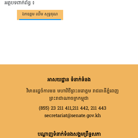
អត្ថបទពាក់ព័ន្ធ ៖
ឯកឧត្តម ឈឹម សុទ្ធគុណ
អាសយដ្ឋាន ទំនាក់ទំនង
វិមានរដ្ឋចំការមន មហាវិថីព្រះនរោត្តម រាជធានីភ្នំពេញ
ព្រះរាជាណាចក្រកម្ពុជា
(855) 23 211 411,211 442, 211 443
secretariat@senate.gov.kh
បណ្តាញទំនាក់ទំនងសង្គមព្រឹទ្ធសភា