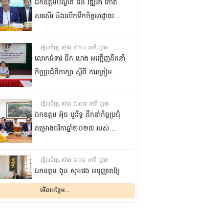
ឯកឧត្តមបណ្ឌិត ធន់ វឌ្ឍនា កោត
សរសើរ និងលើកទឹកចិត្តអាជ្ញាធរ
ខណ្ឌ៧មករា ក្នុងការរៀបចំសេដ្ឋ
កិច្ចឌឿងហែម
ម្សិលមិញ, ម៉ោង ៩:៥០ នាទី ល្ងាច
លោកជំទាវ ចឹក ហេង អញ្ជើញ​ដឹកនាំ
កិច្ចប្រជុំពិភាក្សា ស្តីពី ការត្រៀម
រៀបចំសន្និបាតសាខាអាណត្តិទី៦
របស់សាខាកាកបាទក្រហមកម្ពុជា
ម្សិលមិញ, ម៉ោង ៧:០៧ នាទី ល្ងាច
ខេត្តព្រះវិហារ
ឯកឧត្តម អ៊ុច បូររិទ្ធ ដឹកនាំកិច្ចប្រជុំ
គម្រោងថវិកាឆ្នាំ២០២៧ របស់
ព្រឹទ្ធសភា ជាមួយតំណាងក្រសួង
សេដ្ឋកិច្ចនិងហិរញ្ញវត្ថុ
ម្សិលមិញ, ម៉ោង ៦:០៦ នាទី ល្ងាច
ឯកឧត្តម ងួន សុខវេង អនុញ្ញាតឱ្យ
លោក Géraud COHEN ចូលជួប
មើលបន្ថែម...
សម្តែងការគួរសម និងជម្រាបលា
ម្សិលមិញ, ម៉ោង ៣:៥៥ នាទី ល្ងាច