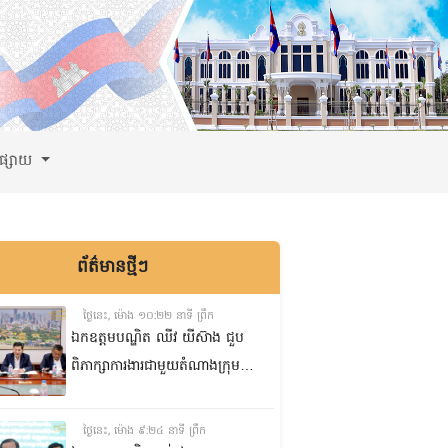
ពផ្សាយ
ព័ត៌មានថ្មីៗ
ថ្ងៃនេះ, ម៉ោង ១០:២២ នាទី ព្រឹក
ឯកឧត្តមបណ្ឌិត ឈីវ យីស៊ាង ជួប
ពិភាក្សាការងារជាមួយតំណាងក្រុម
ហ៊ុន Minebea Cambodia
ថ្ងៃនេះ, ម៉ោង ៩:២៤ នាទី ព្រឹក