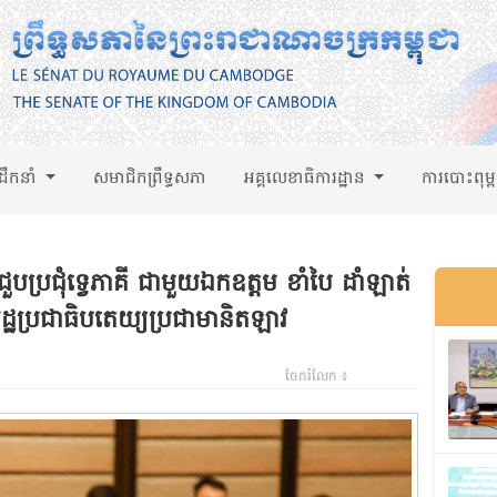
់ដឹកនាំ
សមាជិកព្រឹទ្ធសភា
អគ្គលេខាធិការដ្ឋាន
ការបោះពុម្
ប្រជុំទ្វេភាគី ជាមួយឯកឧត្តម​ ខាំបៃ​ ដាំឡាត់​
្ឋប្រជាធិបតេយ្យប្រជាមានិតឡាវ​
ចែករំលែក ៖