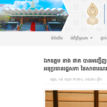
ទំព័រដើម
អំពីព្រឹទ្ធសភា
ថ្នាក
ឯកឧត្តម​ នាង​ ផាត បានអញ្ជេីញជួប
អនុប្រធានរដ្ឋសភា​ នៃសាធារណរដ
អង្គារ, ០៩ កក្កដា ២០២៤, ០៨:៣០ ព្រឹក