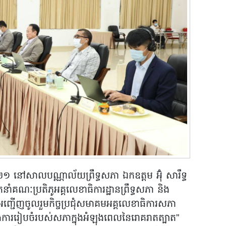
 នៅសាលបណ្ណាល័យព្រឹទ្ធសភា ឯកឧត្តម អ៊ុំ សារឹទ្ធ
កនាំគណៈប្រតិភូអគ្គលេខាធិការដ្ឋានព្រឹទ្ធសភា និង
តអញ្ជើញចូលរួមកិច្ចប្រជុំសមាគមអគ្គលេខាធិការសភា
ងការរៀបចំរបស់សភាក្នុងអំឡុងពេលនៃរោគរាតត្បាត”