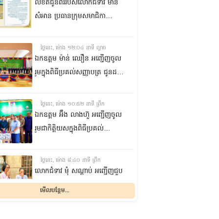
លិខិតជូនពររបស់លោកជំទាវ មាន
សំអាន ប្រធានក្រុម​សមាជិកា
ព្រឹទ្ធសភា​ គោរពជូន លោកជំទាវ
ឃួន ឃុនឌី លេខាធិការក្រុម
ថ្ងៃនេះ, ម៉ោង ១២:០៤ នាទី ល្ងាច
សមាជិកាព្រឹទ្ធសភា ក្នុងឱកាស
ឯកឧត្តម ម៉ាន់ ឈឿន អញ្ជើញចូល
ប្រកបដោយសិរីមង្គល នៃថ្ងៃចម្រើន
រួមក្នុងពិធីប្រគល់សញ្ញាបត្រ ជូនដល់
អាយុវឌ្ឍនមង្គលរបស់ លោកជំទាវ
និស្សិតជ័យលាភី និងសម្ពោធអគារ
លេខាធិការក្រុមសមាជិកាព្រឹទ្ធសភា
សិក្សា នៃសាកលវិទ្យាល័យភូមិន្ទនីតិ
ថ្ងៃនេះ, ម៉ោង ១០:៥២ នាទី ព្រឹក
សាស្ត្រ និងវិទ្យាស្ត្រសេដ្ឋកិច្ច
ឯកឧត្តម អ‍៊ឹង លាងហ៊ួ អញ្ជើញចូល
រួមជាកិត្តិយសក្នុងពិធីប្រគល់
ឧបករណ៍ផលិតអុកស៊ីសែន
និងអាល់កុល ជូនដល់មន្ទីរពេទ្យ
ថ្ងៃនេះ, ម៉ោង ៨:៤០ នាទី ព្រឹក
បង្អែក និងមណ្ឌលសុខភាពមួយចំនួន
លោកជំទាវ មុំ សណ្តាប់ អញ្ជើញជួប
ក្នុងខេត្តកំពង់ឆ្នាំង
សំណេះសំណាល និងសួរសុខទុក្ខ
មើលបន្ថែម...
ជាមួយចលនានារី ក្នុងសង្កាត់ផ្សារ
ដើមថ្កូវ ខណ្ឌចំការមន រាជធានី
ម្សិលមិញ, ម៉ោង ៨:០៤ នាទី ល្ងាច