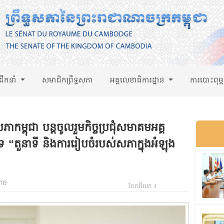
់ដឹកនាំ
សមាជិកព្រឹទ្ធសភា
អគ្គលេខាធិការដ្ឋាន
ការបោះពុម្
ាកម្ពុជា បន្តចូលរួមកិច្ចប្រជុំសមាគមអគ្គ
“តួនាទី និងការរៀបចំរបស់សភាក្នុងអំឡុង
ងាច
ចែករំលែក ៖