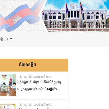
ពផ្សាយ
ព័ត៌មានថ្មីៗ
ថ្ងៃនេះ, ម៉ោង ៣:៥៥ នាទី ល្ងាច
ឯកឧត្តម ងី ច័ន្ទផល ដឹកនាំកិច្ចប្រជុំ
ជាមួយក្រុមការងាររៀបចំសន្និសីទ
ISC-2 ដើម្បីពិនិត្យវឌ្ឍនភាពការងារ
ដែលបាននិងកំពុងអនុវត្ត
ថ្ងៃនេះ, ម៉ោង ៣:១៥ នាទី ល្ងាច