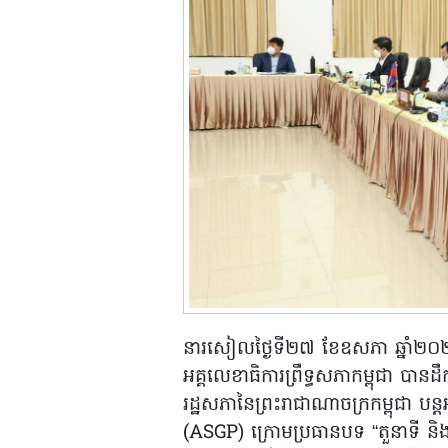
នារសៀលថ្ងៃទី២៧ ខែឧសភា ឆ្នាំ២០២១
អគ្គលេខាធិការព្រឹទ្ធសភាកម្ពុជា បានដឹ
រដ្ឋសភានៃព្រះរាជាណាចក្រកម្ពុជា បន្
(ASGP) ក្រោមប្រធានបទ “តួនាទី និ