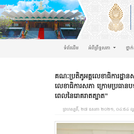
ទំព័រដើម
អំពីព្រឹទ្ធសភា
ថ្នាក
គណៈប្រតិភូអគ្គលេខាធិការដ្ឋានសភ
លេខាធិការសភា ក្រោមប្រធានបទ 
ពេលនៃរោគរាតត្បាត”
ព្រហស្បតិ៍, ២៧ ឧសភា ២០២១, ០៤:៥៤ ល្