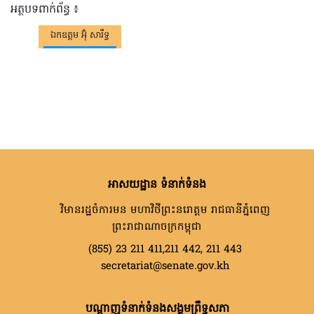
អត្ថបទពាក់ព័ន្ធ ៖
ឯកឧត្តម អ៊ុំ សារឹទ្ធ
អាសយដ្ឋាន ទំនាក់ទំនង
វិមានរដ្ឋចំការមន មហាវិថីព្រះនរោត្តម រាជធានីភ្នំពេញ
ព្រះរាជាណាចក្រកម្ពុជា
(855) 23 211 411,211 442, 211 443
secretariat@senate.gov.kh
បណ្តាញទំនាក់ទំនងសង្គមព្រឹទ្ធសភា