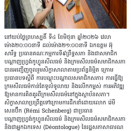
នៅយប់ថ្ងៃព្រហស្បតិ៍ ទី៤ ខែមិថុនា ឆ្នាំ២០២៦ វេលា
ម៉ោង២០:០០នាទី ដល់ម៉ោង២១:០០នាទី ឯកឧត្តម អ៊ុ
សារឹទ្ធ ប្រធានគណៈកម្មការទី៩ព្រឹទ្ធសភា និងជាសមាជិក
បណ្តាញហ្រ្វង់កូហ្វូនសីលធម៌ និងក្រមសីលធម៌សមាជិកសភា
បានអញ្ជើញចូលរួមសិក្ខាសាលាតាមប្រព័ន្ធនិម្មិត ក្រោម
ប្រធានបទស្តីពី ការបណ្តុះបណ្តាលសមាជិកសភា៖ ការធ្វើឱ្យ
ក្រមសីលធម៌កាន់តែទូលំទូលាយ និងលើកកម្ពស់ ការអភិវឌ្ឍ
ឱ្យមានការគិតគូរពីក្រមសីលធម៌នៅក្នុងស្ថាប័នសភា។
សិក្ខាសាលាប្រព្រឹត្តទៅក្រោមការដឹកនាំដោយលោក រ៉េមី
សេនប៊ឹក (Rémi Schenberg) ជាប្រធាន
បណ្តាញហ្រ្វង់កូហ្វូនសីលធម៌ និងក្រមសីលធម៌សមាជិកសភា
និងជាអ្នកឯកទេស (Déontologue) នៃរដ្ឋសភាសាធារណ