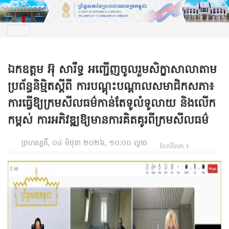
ឯកឧត្តម អ៊ុ សារឹទ្ធ អញ្ជើញចូលរួមសិក្ខាសាលាតាម
ប្រព័ន្ធនិម្មិតស្តីពី ការបណ្តុះបណ្តាលសមាជិកសភា៖
ការធ្វើឱ្យក្រមសីលធម៌កាន់តែទូលំទូលាយ និងលើក
កម្ពស់ ការអភិវឌ្ឍឱ្យមានការគិតគូរពីក្រមសីលធម៌
ព្រហស្បតិ៍, ០៤ មិថុនា ២០២៦, ១០:០០ ល្ងាច
ចែករំលែក ៖