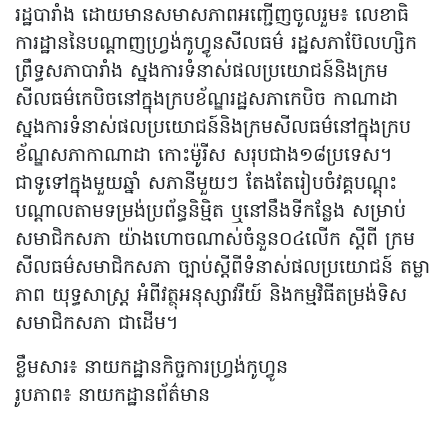
រដ្ឋបារាំង ដោយមានសមាសភាពអញ្ជើញចូលរួម៖ លេខាធិ
ការដ្ឋាននៃបណ្តាញហ្រ្វង់កូហ្វូនសីលធម៌ រដ្ឋសភាប៊ែលហ្សិក
ព្រឹទ្ធសភាបារាំង ស្នងការទំនាស់ផលប្រយោជន៍និងក្រម
សីលធម៌កេបិចនៅក្នុងក្របខ័ណ្ឌរដ្ឋសភាកេបិច កាណាដា
ស្នងការទំនាស់ផលប្រយោជន៍និងក្រមសីលធម៌នៅក្នុងក្រប
ខ័ណ្ឌសភាកាណាដា កោះម៉ូរីស សរុបជាង១៨ប្រទេស។
ជាទូទៅក្នុងមួយឆ្នាំ សភានីមួយៗ តែងតែរៀបចំវគ្គបណ្តុះ
បណ្តាលតាមទម្រង់ប្រព័ន្ធនិម្មិត ឬនៅនឹងទីកន្លែង សម្រាប់
សមាជិកសភា យ៉ាងហោចណាស់ចំនួន០៤លើក ស្តីពី ក្រម
សីលធម៌សមាជិកសភា ច្បាប់ស្តីពីទំនាស់ផលប្រយោជន៍ តម្លា
ភាព យុទ្ធសាស្រ្ត អំពីវត្ថុអនុស្សាវរីយ៍ និងកម្មវិធីតម្រង់ទិស
សមាជិកសភា ជាដើម។
ខ្លឹមសារ៖ នាយកដ្ឋានកិច្ចការហ្រ្វង់កូហ្វូន
រូបភាព៖ នាយកដ្ឋានព័ត៌មាន