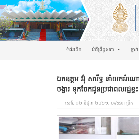
ទំព័រដើម
អំពីព្រឹទ្ធសភា
ថ្នាក
ឯកឧត្តម អ៊ុំ សារឹទ្ធ នាំយកអំណ
ចង្វារ ទុកចែកជូនប្រជាពលរដ្ឋខ្វ
សៅរ៍, ១២ មិថុនា ២០២១, ០៩:៥៣ ព្រឹក