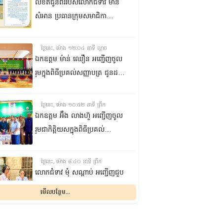
លិខិតជូនពររបស់លោកជំទាវ មាន
សំអាន ប្រធានក្រុម​សមាជិកា
ព្រឹទ្ធសភា​ គោរពជូន លោកជំទាវ
ឃួន ឃុនឌី លេខាធិការក្រុម
ថ្ងៃនេះ, ម៉ោង ១២:០៤ នាទី ល្ងាច
សមាជិកាព្រឹទ្ធសភា ក្នុងឱកាស
ឯកឧត្តម ម៉ាន់ ឈឿន អញ្ជើញចូល
ប្រកបដោយសិរីមង្គល នៃថ្ងៃចម្រើន
រួមក្នុងពិធីប្រគល់សញ្ញាបត្រ ជូនដល់
អាយុវឌ្ឍនមង្គលរបស់ លោកជំទាវ
និស្សិតជ័យលាភី និងសម្ពោធអគារ
លេខាធិការក្រុមសមាជិកាព្រឹទ្ធសភា
សិក្សា នៃសាកលវិទ្យាល័យភូមិន្ទនីតិ
ថ្ងៃនេះ, ម៉ោង ១០:៥២ នាទី ព្រឹក
សាស្ត្រ និងវិទ្យាស្ត្រសេដ្ឋកិច្ច
ឯកឧត្តម អ‍៊ឹង លាងហ៊ួ អញ្ជើញចូល
រួមជាកិត្តិយសក្នុងពិធីប្រគល់
ឧបករណ៍ផលិតអុកស៊ីសែន
និងអាល់កុល ជូនដល់មន្ទីរពេទ្យ
ថ្ងៃនេះ, ម៉ោង ៨:៤០ នាទី ព្រឹក
បង្អែក និងមណ្ឌលសុខភាពមួយចំនួន
លោកជំទាវ មុំ សណ្តាប់ អញ្ជើញជួប
ក្នុងខេត្តកំពង់ឆ្នាំង
សំណេះសំណាល និងសួរសុខទុក្ខ
មើលបន្ថែម...
ជាមួយចលនានារី ក្នុងសង្កាត់ផ្សារ
ដើមថ្កូវ ខណ្ឌចំការមន រាជធានី
ម្សិលមិញ, ម៉ោង ៨:០៤ នាទី ល្ងាច