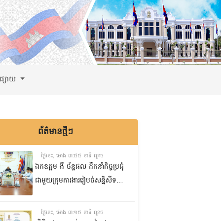
ពផ្សាយ
ព័ត៌មានថ្មីៗ
ថ្ងៃនេះ, ម៉ោង ៣:៥៥ នាទី ល្ងាច
ឯកឧត្តម ងី ច័ន្ទផល ដឹកនាំកិច្ចប្រជុំ
ជាមួយក្រុមការងាររៀបចំសន្និសីទ
ISC-2 ដើម្បីពិនិត្យវឌ្ឍនភាពការងារ
ដែលបាននិងកំពុងអនុវត្ត
ថ្ងៃនេះ, ម៉ោង ៣:១៥ នាទី ល្ងាច