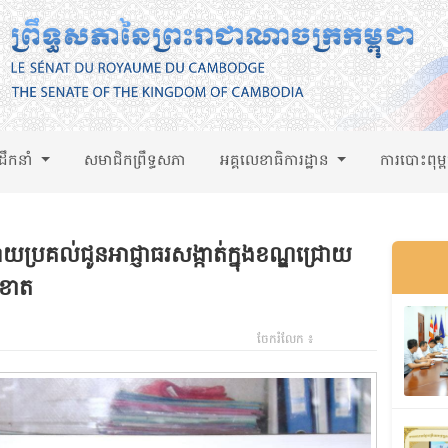
់ដឹកនាំ
សមាជិកព្រឹទ្ធសភា
អគ្គលេខាធិការដ្ឋាន
ការបោះពុម្
ោយប្រគល់ជូនអាជ្ញាធរសង្កាត់ក្នុងខណ្ឌជ្រោយ
ះខាត
ចែករំលែក ៖