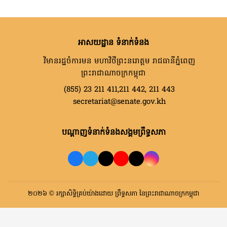
អាសយដ្ឋាន ទំនាក់ទំនង
វិមានរដ្ឋចំការមន មហាវិថីព្រះនរោត្តម រាជធានីភ្នំពេញ
ព្រះរាជាណាចក្រកម្ពុជា
(855) 23 211 411,211 442, 211 443
secretariat@senate.gov.kh
បណ្តាញទំនាក់ទំនងសង្គមព្រឹទ្ធសភា
២០២៦ © រក្សាសិទ្ធិគ្រប់យ៉ាងដោយ ព្រឹទ្ធសភា នៃព្រះរាជាណាចក្រកម្ពុជា