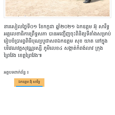
នារសៀលថ្ងៃទី០១ ខែកក្កដា ឆ្នាំ២០២១ ឯកឧត្តម អ៊ុ សារឹទ្ធ
អគ្គលេខាធិការព្រឹទ្ធសភា បានអញ្ជើញចុះពិនិត្យទីតាំងសម្រាប់
រៀបចំប្រារព្វពិធីបុណ្យបូជាសពឯកឧត្តម សុខ យាត នៅក្នុង
បរិវេណវត្តសុវណ្ណរស្សី ភូមិលេខ៤ សង្កាត់កំពង់លាវ ក្រុង
ព្រៃវែង ខេត្តព្រៃវែង៕
អត្ថបទពាក់ព័ន្ធ ៖
ឯកឧត្តម អ៊ុំ សារឹទ្ធ