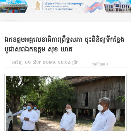
ឯកឧត្តមអគ្គលេខាធិការព្រឹទ្ធសភា ចុះពិនិត្យទីកន្លែង
បូជាសពឯកឧត្តម សុខ យាត
អាទិត្យ, ០១ សីហា ២០២១, ១០:១៤ ព្រឹក
ចែករំលែក ៖