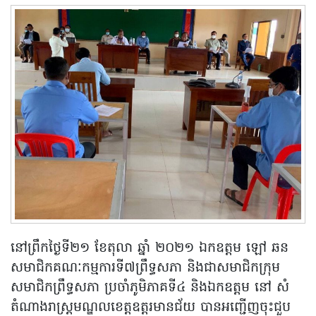
នៅព្រឹកថ្ងៃទី២១ ខែតុលា ឆ្នាំ ២០២១ ឯកឧត្តម ឡៅ ឆន
សមាជិកគណៈកម្មការទី៧ព្រឹទ្ធសភា និងជាសមាជិកក្រុម
សមាជិកព្រឹទ្ធសភា ប្រចាំភូមិភាគទី៤ និងឯកឧត្តម នៅ សំ
តំណាងរាស្រ្តមណ្ឌលខេត្តឧត្តរមានជ័យ បានអញ្ជើញចុះជួប