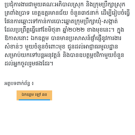
ប្រជុំការងារជាមួយគណៈអភិបាលស្រុក និងក្រុមប្រឹក្សាស្រុក
ត្រពាំងប្រាទ ខេត្តឧត្តរមានជ័យ ចំនួន៣៥នាក់ ដើម្បីរៀបចំធ្វើ
ផែនការឆ្ពោះទៅកាន់ការបោះឆ្នោតក្រុមប្រឹក្សាឃុំ-សង្កាត់
ដែលប្រព្រឹត្តធ្វើនៅខែមិថុនា ឆ្នាំ២០២២ ខាងមុខនេះ។ ក្នុង
ឱកាសនោះ ឯកឧត្តម បានមានប្រសាសន៍ផ្ញាំផ្ញើនូវការងារ
សំខាន់ៗ មួយចំនួនចំពោះមុខ ជូនដល់អាជ្ញាធរមូលដ្ឋាន
សម្រាប់យកទៅបន្តអនុវត្តន៍ និងបានឧបត្ថម្ភថវិកាមួយចំនួន
ដល់អ្នកចួលរួមផងដែរ។
អត្ថបទពាក់ព័ន្ធ ៖
ឯកឧត្តម ឡៅ​ ឆន