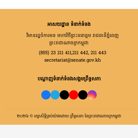
អាសយដ្ឋាន ទំនាក់ទំនង
វិមានរដ្ឋចំការមន មហាវិថីព្រះនរោត្តម រាជធានីភ្នំពេញ
ព្រះរាជាណាចក្រកម្ពុជា
(855) 23 211 411,211 442, 211 443
secretariat@senate.gov.kh
បណ្តាញទំនាក់ទំនងសង្គមព្រឹទ្ធសភា
២០២៦ © រក្សាសិទ្ធិគ្រប់យ៉ាងដោយ ព្រឹទ្ធសភា នៃព្រះរាជាណាចក្រកម្ពុជា