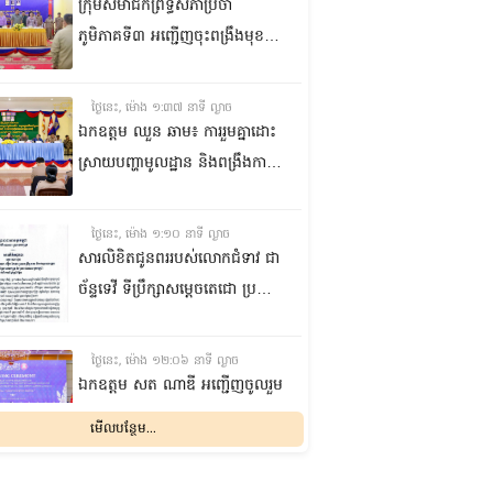
កំពង់ចាម
ក្រុមសមាជិកព្រឹទ្ធសភាប្រចាំ
ភូមិភាគទី៣ អញ្ជើញចុះពង្រឹងមុខងារ
តំណាងរបស់ខ្លួន ការពារសិទ្ធិ
និងផលប្រយោជន៍ជូនក្រុមប្រឹក្សាឃុំ
ថ្ងៃនេះ, ម៉ោង ១:៣៧ នាទី ល្ងាច
និងប្រជាពលរដ្ឋនៅស្រុកកណ្តាល
ឯកឧត្តម ឈួន ឆាម៖ ការរួមគ្នាដោះ
ស្ទឹង ខេត្តកណ្តាល
ស្រាយបញ្ហាមូលដ្ឋាន និងពង្រឹងការ
ផ្តល់សេវាសាធារណៈ គឺជាកត្តាសំខាន់
ក្នុងការលើកកម្ពស់ជីវភាពប្រជា
ថ្ងៃនេះ, ម៉ោង ១:១០ នាទី ល្ងាច
ពលរដ្ឋ
សារលិខិតជូនពររបស់លោកជំទាវ ជា
ច័ន្ទទេវី ទីប្រឹក្សា​សម្តេចតេជោ ប្រធាន
ព្រឹទ្ធសភា គោរពជូន សម្តេចអគ្គមហា
សេនាបតីតេជោ ហ៊ុន សែន ប្រធាន
ថ្ងៃនេះ, ម៉ោង ១២:០៦ នាទី ល្ងាច
ព្រឹទ្ធសភា និងជាប្រធានក្រុមឧត្តម
ឯកឧត្ដម សត ណាឌី អញ្ជើញចូលរួម
ប្រឹក្សាផ្ទាល់ព្រះមហាក្សត្រ នៃ
ក្នុងពិធីបើកកិច្ចប្រជុំរដ្ឋមន្ត្រីលើវិស័យ
មើលបន្ថែម...
ព្រះរាជាណាចក្រកម្ពុជា ក្នុងឱកាសដ៏
មុខងារសាធារណៈអាស៊ាន
មង្គលសួស្តីសិរីបវរមហាប្រសើរថ្លៃ
លើកទី២៣ និងអាស៊ានបូកបី
ថ្ងៃនេះ, ម៉ោង ១០:៤៨ នាទី ព្រឹក