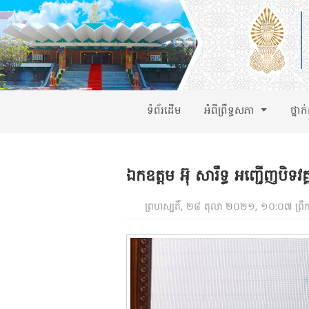
ទំព័រដើម
អំពីព្រឹទ្ធសភា
ថ្នាក
ឯកឧត្តម អ៊ុ សារឹទ្ធ អញ្ជើញបិទវ
ព្រហស្បតិ៍, ២៨ តុលា ២០២១, ១០:០៧ ព្រឹ