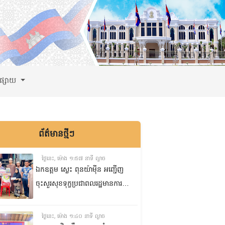
ពផ្សាយ
ព័ត៌មានថ្មីៗ
ថ្ងៃនេះ, ម៉ោង ១:៥៧ នាទី ល្ងាច
ឯកឧត្តម ស្លេះ ពុនយ៉ាមុីន អញ្ជើញ
ចុះសួរសុខទុក្ខប្រជាពលរដ្ឋមានការ
ខ្វះខាតចំនួនពីរគ្រួសារ នៅភូមិរកា
ក្រោម សង្កាត់សំបួរមាស ក្រុង
ថ្ងៃនេះ, ម៉ោង ១:៤០ នាទី ល្ងាច