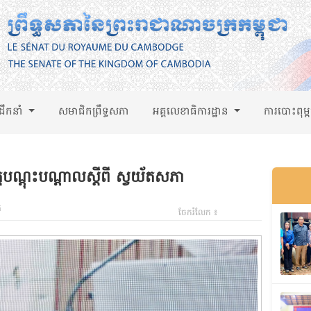
់ដឹកនាំ
សមាជិកព្រឹទ្ធសភា
អគ្គលេខាធិការដ្ឋាន
ការបោះពុម្
គ្គបណ្តុះបណ្តាលស្តីពី ស្វយ័តសភា
ក
ចែករំលែក ៖