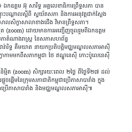
កឧត្តម អ៊ុ សារឹទ្ធ អគ្គលេខាធិការព្រឹទ្ធសភា បាន
្តុះបណ្តាលស្តីពី ស្វយ័តសភា និងការអនុវត្តជាក់ស្តែង
នៅសាលសិក្ខាសាលាខាងជើង វិមានព្រឹទ្ធសភា។
ន្ធនិម្មិត (zoom) ដោយមានការអញ្ជើញចូលរួមពីឯកឧត្តម
សភាតំណាងរាស្ត្រ នៃសភាសហព័ន្ធ
រ៉ារិទ្ធ គឹមយាត នាយកប្រតិបត្តិមជ្ឈមណ្ឌលសភាអាស៊ី
ខាកាមមកពីសភាកម្ពុជា ថៃ ឥណ្ឌូនេស៊ី កោះប៉ូលេនេស៊ី
្ធនិម្មិត (zoom) សិក្សារយៈពេល ២ថ្ងៃ ពីថ្ងៃទី២៧ ដល់
តួចផ្តើមនៃក្រុមសភាជាតិកម្ពុជាប្រើភាសាបារាំង ក្នុង
ងសភាប្រើភាសាបារាំង និងមជ្ឈមណ្ឌលសភាអាស៊ី៕