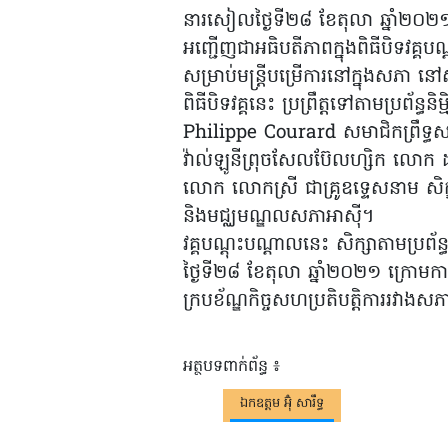
នារសៀលថ្ងៃទី២៨ ខែតុលា ឆ្នាំ២០២១ ឯ
អញ្ជើញជាអធិបតីភាពក្នុងពិធីបិទវគ្គបណ
សម្រាប់មន្ត្រីបម្រើការនៅក្នុងសភា 
ពិធីបិទវគ្គនេះ ប្រព្រឹត្តទៅតាមប្រព័
Philippe Courard សមាជិកព្រឹទ្ធ
វ៉ាល់ឡូនីព្រុចសែលប៊ែលហ្សិក លោក ដា
លោក លោកស្រី ជាគ្រូឧទ្ទេសនាម សិក្
និងមជ្ឈមណ្ឌលសភាអាស៊ី។
វគ្គបណ្តុះបណ្តាលនេះ សិក្សាតាមប្រព័ន
ថ្ងៃទី២៨ ខែតុលា ឆ្នាំ២០២១ ក្រោមការផ្
ក្របខ័ណ្ឌកិច្ចសហប្រតិបត្តិការរវា
អត្ថបទពាក់ព័ន្ធ ៖
ឯកឧត្តម អ៊ុំ សារឹទ្ធ