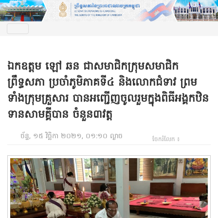
ឯកឧត្តម ឡៅ ឆន ជាសមាជិកក្រុមសមាជិក
ព្រឹទ្ធសភា ប្រចាំភូមិភាគទី៤ និងលោកជំទាវ ព្រម
ទាំងក្រុមគ្រួសារ បានអញ្ជើញចូលរួមក្នុងពិធីអង្គកឋិន
ទានសាមគ្គីបាន ចំនួន៣វត្ត
ច័ន្ទ, ១៥ វិច្ឆិកា ២០២១, ០១:១០ ល្ងាច
ចែករំលែក ៖