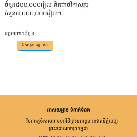
ចំនួន៥០០,០០០រៀល គិតជាថវិកាសរុប
ចំនួន៣,០០០,០០០រៀល។
អត្ថបទពាក់ព័ន្ធ ៖
ឯកឧត្តម ឡៅ​ ឆន
អាសយដ្ឋាន ទំនាក់ទំនង
វិមានរដ្ឋចំការមន មហាវិថីព្រះនរោត្តម រាជធានីភ្នំពេញ
ព្រះរាជាណាចក្រកម្ពុជា