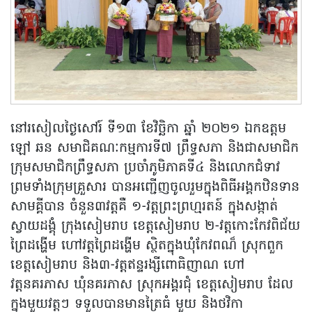
នៅរសៀលថ្ងៃសៅរ៍ ទី១៣ ខែវិច្ឆិកា ឆ្នាំ ២០២១ ឯកឧត្តម
ឡៅ ឆន សមាជិគណៈកម្មការទី៧ ព្រឹទ្ធសភា និងជាសមាជិក
ក្រុមសមាជិកព្រឹទ្ធសភា ប្រចាំភូមិភាគទី៤ និងលោកជំទាវ
ព្រមទាំងក្រុមគ្រួសារ បានអញ្ជើញចូលរួមក្នុងពិធីអង្គកឋិនទាន
សាមគ្គីបាន ចំនួន៣វត្តគឺ ១-វត្តព្រះព្រហ្មរតន៍ ក្នុងសង្កាត់
ស្វាយដង្គុំ ក្រុងសៀមរាប ខេត្តសៀមរាប ២-វត្តកោះកែវពិជ័យ
ព្រៃដង្ហើម ហៅវត្តព្រៃដង្ហើម ស្ថិតក្នុងឃុំកែវពណ៏ ស្រុកពួក
ខេត្តសៀមរាប និង៣-វត្តឥន្ទរង្សីពោធិញាណ ហៅ
វត្តនគរភាស ឃុំនគរភាស ស្រុកអង្គរជុំ ខេត្តសៀមរាប ដែល
ក្នុងមួយវត្តៗ ទទួលបានមានត្រៃធំ មួយ និងថវិកា