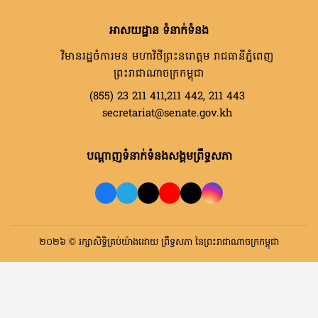
អាសយដ្ឋាន ទំនាក់ទំនង
វិមានរដ្ឋចំការមន មហាវិថីព្រះនរោត្តម រាជធានីភ្នំពេញ
ព្រះរាជាណាចក្រកម្ពុជា
(855) 23 211 411,211 442, 211 443
secretariat@senate.gov.kh
បណ្តាញទំនាក់ទំនងសង្គមព្រឹទ្ធសភា
២០២៦ © រក្សាសិទ្ធិគ្រប់យ៉ាងដោយ ព្រឹទ្ធសភា នៃព្រះរាជាណាចក្រកម្ពុជា