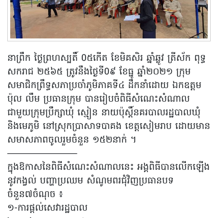
នាព្រឹក ថ្ងៃព្រហស្បតិ៍ 0៥កើត ខែមិគសិរ ឆ្នាំឆ្លូវ ត្រីស័ក ពុទ្ធ
សករាជ ២៥៦៥ ត្រូវនឹងថ្ងៃទី0៩ ខែធ្នូ ឆ្នាំ២០២១ ក្រុម
សមាជិកព្រឹទ្ធសភាប្រចាំភូមិភាគទី៤ ដឹកនាំដោយ ឯកឧត្តម
ប៉ុល លឹម ប្រធានក្រុម បានរៀបចំពិធីសំណេះសំណាល
ជាមួយក្រុមប្រឹក្សាឃុំ ស្មៀន នាយប៉ុស្តិ៍នគរបាលរដ្ឋបាលឃុំ
និងមេភូមិ នៅស្រុកប្រាសាទបាគង ខេត្តសៀមរាប ដោយមាន
សមាសភាពចូលរួមចំនួន ១៥២នាក់ ។
———————–
ក្នុងឱកាសនៃពិធីសំណេះសំណាលនេះ អង្គពិធីបានលើកឡើង
នូវកង្វល់ បញ្ហាប្រឈម សំណូមពរជុំវិញប្រធានបទ
ចំនួន៧ចំណុច ៖
១-ការផ្តល់សេវារដ្ឋបាល