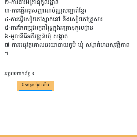
២-ការងារអត្រានុកូលដ្ឋាន
៣-ការធ្វើអត្តសញ្ញាណប័ណ្ណសញ្ជាតិខ្មែរ
៤-ការធ្វើសៀវភៅស្នាក់នៅ និងសៀវភៅគ្រួសារ
៥-ការកែតម្រូវអក្ខរាវិរុទ្ធក្នុងអត្រានុកូលដ្ឋាន
៦-មូលនិធិអភិវឌ្ឍន៍ឃុំ សង្កាត់
៧-ការអនុវត្តគោលនយោបាយភូមិ ឃុំ សង្កាត់មានសុវត្ថិភាព
។
អត្ថបទពាក់ព័ន្ធ ៖
ឯកឧត្តម​ ប៉ុល លឹម