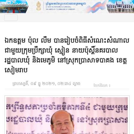
ឯកឧត្តម ប៉ុល លឹម បានរៀបចំពិធីសំណេះសំណាល
ជាមួយក្រុមប្រឹក្សាឃុំ ស្មៀន នាយប៉ុស្តិ៍នគរបាល
រដ្ឋបាលឃុំ និងមេភូមិ នៅស្រុកប្រាសាទបាគង ខេត្ត
សៀមរាប
ព្រហស្បតិ៍, ០៩ ធ្នូ ២០២១, ០២:៣៤ ល្ងាច
ចែករំលែក ៖