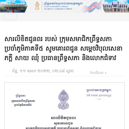
សារលិខិតជូនពរ របស់ ក្រុមសមាជិកព្រឹទ្ធសភា
ប្រចាំភូមិភាគទី៥ សូមគោរពជូន សម្តេចវិបុលសេនា
ភក្តី សាយ ឈុំ ប្រធានព្រឹទ្ធសភា និងលោកជំទាវ
ច័ន្ទ, ១១ មេសា ២០២២, ០២:៤៨ ល្ងាច
ចែករំលែក ៖