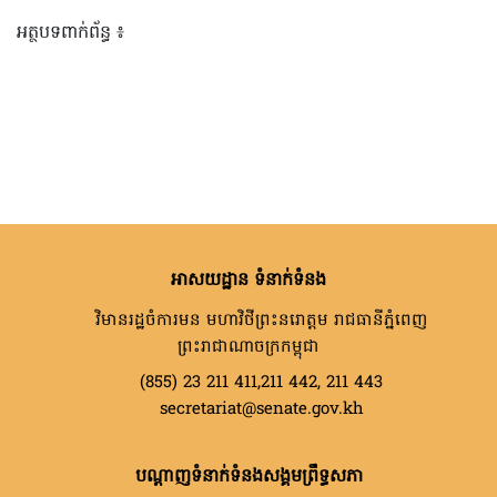
អត្ថបទពាក់ព័ន្ធ ៖
អាសយដ្ឋាន ទំនាក់ទំនង
វិមានរដ្ឋចំការមន មហាវិថីព្រះនរោត្តម រាជធានីភ្នំពេញ
ព្រះរាជាណាចក្រកម្ពុជា
(855) 23 211 411,211 442, 211 443
secretariat@senate.gov.kh
បណ្តាញទំនាក់ទំនងសង្គមព្រឹទ្ធសភា