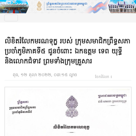
លិខិតរំលែកមរណទុក្ខ របស់ ក្រុមសមាជិកព្រឹទ្ធសភា
ប្រចាំភូមិភាគទី៥ ជូនចំពោះ ឯកឧត្តម ទេព យុទ្ធី
និងលោកជំទាវ ព្រមទាំងក្រុមគ្រួសារ
ពុធ, ១២ តុលា ២០២២, ០៣:១៥ ល្ងាច
ចែករំលែក ៖