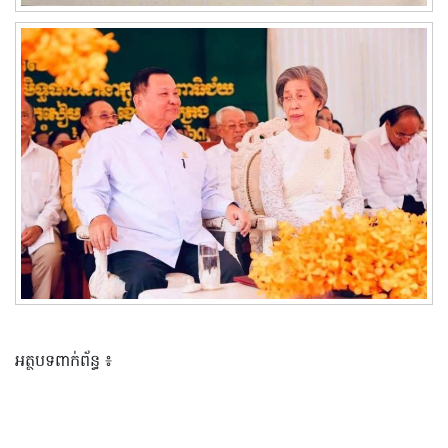
អត្ថបទពាក់ព័ន្ធ ៖