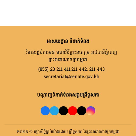
អាសយដ្ឋាន ទំនាក់ទំនង
វិមានរដ្ឋចំការមន មហាវិថីព្រះនរោត្តម រាជធានីភ្នំពេញ
ព្រះរាជាណាចក្រកម្ពុជា
(855) 23 211 411,211 442, 211 443
secretariat@senate.gov.kh
បណ្តាញទំនាក់ទំនងសង្គមព្រឹទ្ធសភា
២០២៦ © រក្សាសិទ្ធិគ្រប់យ៉ាងដោយ ព្រឹទ្ធសភា នៃព្រះរាជាណាចក្រកម្ពុជា