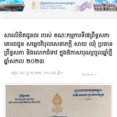
សារលិខិតជូនពរ របស់ គណៈកម្មការទី៧ព្រឹទ្ធសភា
គោរពជូន សម្តេចវិបុលសេនាភក្តី សាយ ឈុំ ប្រធាន
ព្រឹទ្ធសភា និងលោកជំទាវ ក្នុងឱកាសបុណ្យចូលឆ្នាំថ្មី
ឆ្នាំសកល ២០២៣
អង្គារ, ២០ ធ្នូ ២០២២, ១១:០៧ ព្រឹក
ចែករំលែក ៖