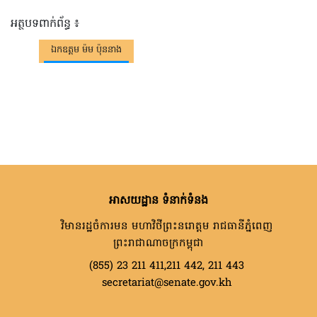
អត្ថបទពាក់ព័ន្ធ ៖
ឯកឧត្តម ម៉ម ប៉ុននាង
អាសយដ្ឋាន ទំនាក់ទំនង
វិមានរដ្ឋចំការមន មហាវិថីព្រះនរោត្តម រាជធានីភ្នំពេញ
ព្រះរាជាណាចក្រកម្ពុជា
(855) 23 211 411,211 442, 211 443
secretariat@senate.gov.kh