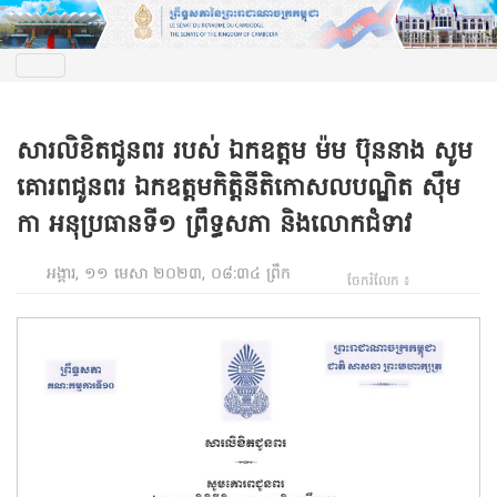
សារលិខិតជូនពរ របស់ ឯកឧត្តម ម៉ម ប៊ុននាង សូម
គោរពជូនពរ ឯកឧត្តមកិត្តិនីតិកោសលបណ្ឌិត ស៊ឹម
កា អនុប្រធានទី១ ព្រឹទ្ធសភា និងលោកជំទាវ
អង្គារ, ១១ មេសា ២០២៣, ០៨:៣៤ ព្រឹក
ចែករំលែក ៖