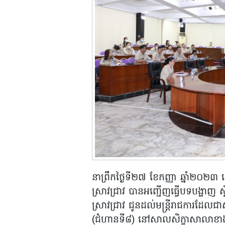
នាព្រឹកថ្ងៃទី២៧ ខែកញ្ញា ឆ្នាំ២០២៣
ស្រាវជ្រាវ បានអញ្ជើញធ្វើបទបង្ហាញ ស្ត
ស្រាវជ្រាវ ជូនដល់មន្ត្រីរាជការដែលជា
(ជំហានទី៨) នៅសាលសិក្ខាសាលាខាង