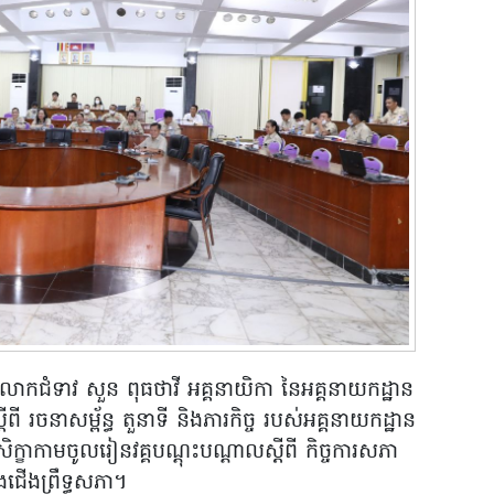
 លោកជំទាវ សួន ពុធថាវី អគ្គនាយិកា នៃអគ្គនាយកដ្ឋាន
ីពី រចនាសម្ព័ន្ធ តួនាទី និងភារកិច្ច របស់អគ្គនាយកដ្ឋាន
សិក្ខាកាមចូលរៀនវគ្គបណ្តុះបណ្តាលស្តីពី កិច្ចការសភា
ជើងព្រឹទ្ធសភា។