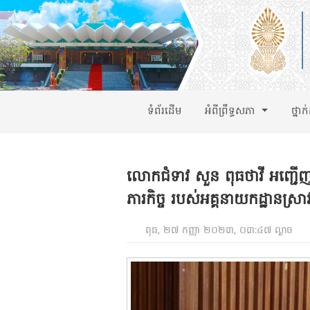
ទំព័រដើម
អំពីព្រឹទ្ធសភា
ថ្នាក
លោកជំទាវ សួន ពុធថាវី អញ្ជើញធ្វ
ភារកិច្ច របស់អគ្គនាយកដ្ឋានស្រាវ
ពុធ, ២៧ កញ្ញា ២០២៣, ០៣:៤៧ ល្ងាច