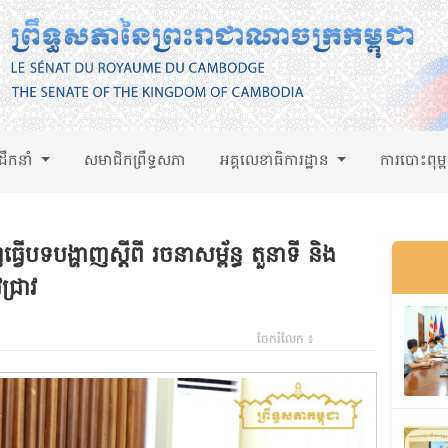
់ដឹកនាំ
សមាជិកព្រឹទ្ធសភា
អគ្គលេខាធិការដ្ឋាន
ការបោះពុម្
ើបទបង្ហាញស្តីពី រចនាសម្ព័ន្ធ តួនាទី និង
ជ្រាវ
ចែករំលែក ៖