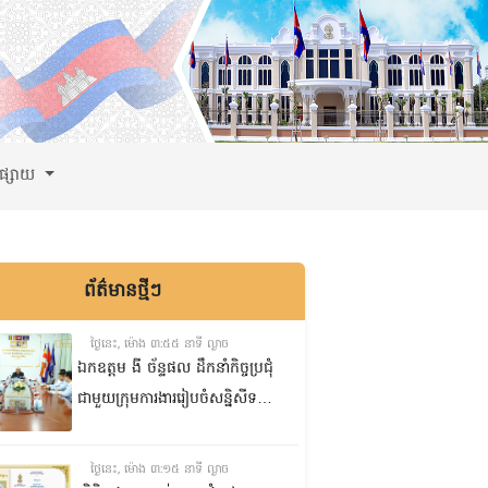
ពផ្សាយ
ព័ត៌មានថ្មីៗ
ថ្ងៃនេះ, ម៉ោង ៣:៥៥ នាទី ល្ងាច
ឯកឧត្តម ងី ច័ន្ទផល ដឹកនាំកិច្ចប្រជុំ
ជាមួយក្រុមការងាររៀបចំសន្និសីទ
ISC-2 ដើម្បីពិនិត្យវឌ្ឍនភាពការងារ
ដែលបាននិងកំពុងអនុវត្ត
ថ្ងៃនេះ, ម៉ោង ៣:១៥ នាទី ល្ងាច