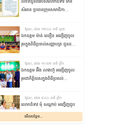
លិខិតជូនពររបស់លោកជំទាវ មាន
សំអាន ប្រធានក្រុម​សមាជិកា
ព្រឹទ្ធសភា​ គោរពជូន លោកជំទាវ
ឃួន ឃុនឌី លេខាធិការក្រុម
ថ្ងៃនេះ, ម៉ោង ១២:០៤ នាទី ល្ងាច
សមាជិកាព្រឹទ្ធសភា ក្នុងឱកាស
ឯកឧត្តម ម៉ាន់ ឈឿន អញ្ជើញចូល
ប្រកបដោយសិរីមង្គល នៃថ្ងៃចម្រើន
រួមក្នុងពិធីប្រគល់សញ្ញាបត្រ ជូនដល់
អាយុវឌ្ឍនមង្គលរបស់ លោកជំទាវ
និស្សិតជ័យលាភី និងសម្ពោធអគារ
លេខាធិការក្រុមសមាជិកាព្រឹទ្ធសភា
សិក្សា នៃសាកលវិទ្យាល័យភូមិន្ទនីតិ
ថ្ងៃនេះ, ម៉ោង ១០:៥២ នាទី ព្រឹក
សាស្ត្រ និងវិទ្យាស្ត្រសេដ្ឋកិច្ច
ឯកឧត្តម អ‍៊ឹង លាងហ៊ួ អញ្ជើញចូល
រួមជាកិត្តិយសក្នុងពិធីប្រគល់
ឧបករណ៍ផលិតអុកស៊ីសែន
និងអាល់កុល ជូនដល់មន្ទីរពេទ្យ
ថ្ងៃនេះ, ម៉ោង ៨:៤០ នាទី ព្រឹក
បង្អែក និងមណ្ឌលសុខភាពមួយចំនួន
លោកជំទាវ មុំ សណ្តាប់ អញ្ជើញជួប
ក្នុងខេត្តកំពង់ឆ្នាំង
សំណេះសំណាល និងសួរសុខទុក្ខ
មើលបន្ថែម...
ជាមួយចលនានារី ក្នុងសង្កាត់ផ្សារ
ដើមថ្កូវ ខណ្ឌចំការមន រាជធានី
ម្សិលមិញ, ម៉ោង ៨:០៤ នាទី ល្ងាច