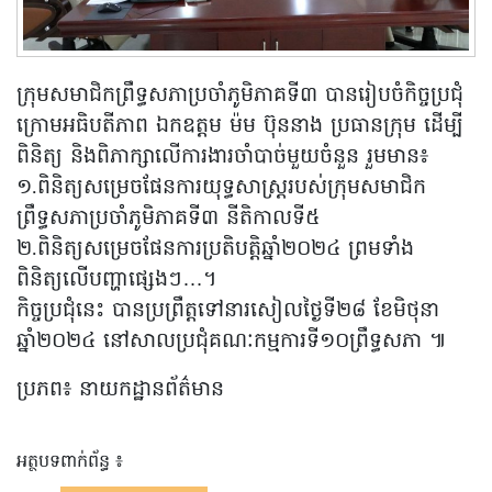
ក្រុមសមាជិកព្រឹទ្ធសភាប្រចាំភូមិភាគទី៣ បានរៀបចំកិច្ចប្រជុំ
ក្រោមអធិបតីភាព ឯកឧត្តម ម៉ម ប៊ុននាង ប្រធានក្រុម ដើម្បី
ពិនិត្យ និងពិភាក្សាលើការងារចាំបាច់មួយចំនួន រួមមាន៖
១.ពិនិត្យសម្រេចផែនការយុទ្ធសាស្រ្តរបស់ក្រុមសមាជិក
ព្រឹទ្ធសភាប្រចាំភូមិភាគទី៣ នីតិកាលទី៥
២.ពិនិត្យសម្រេចផែនការប្រតិបត្តិឆ្នាំ២០២៤ ព្រមទាំង
ពិនិត្យលើបញ្ហាផ្សេងៗ…។
កិច្ចប្រជុំនេះ បានប្រព្រឹត្តទៅនារសៀលថ្ងៃទី២៨ ខែមិថុនា
ឆ្នាំ២០២៤ នៅសាលប្រជុំគណៈកម្មការទី១០ព្រឹទ្ធសភា ៕
ប្រភព៖ នាយកដ្ឋានព័ត៌មាន
អត្ថបទពាក់ព័ន្ធ ៖