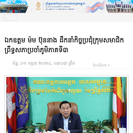
ឯកឧត្តម ម៉ម ប៊ុននាង ដឹកនាំកិច្ចប្រជុំក្រុមសមាជិក
ព្រឹទ្ធសភាប្រចាំភូមិភាគទី៣
ច័ន្ទ, ០១ កក្កដា ២០២៤, ០៧:០៣ ព្រឹក
ចែករំលែក ៖