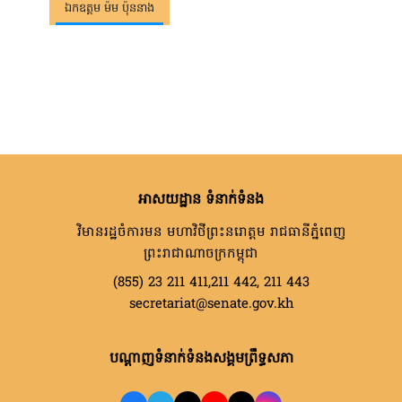
ឯកឧត្តម ម៉ម ប៉ុននាង
អាសយដ្ឋាន ទំនាក់ទំនង
វិមានរដ្ឋចំការមន មហាវិថីព្រះនរោត្តម រាជធានីភ្នំពេញ
ព្រះរាជាណាចក្រកម្ពុជា
(855) 23 211 411,211 442, 211 443
secretariat@senate.gov.kh
បណ្តាញទំនាក់ទំនងសង្គមព្រឹទ្ធសភា