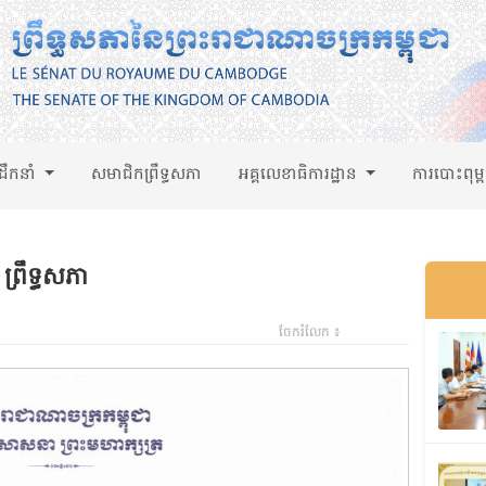
់ដឹកនាំ
សមាជិកព្រឹទ្ធសភា
អគ្គលេខាធិការដ្ឋាន
ការបោះពុម្
ព្រឹទ្ធសភា
ចែករំលែក ៖