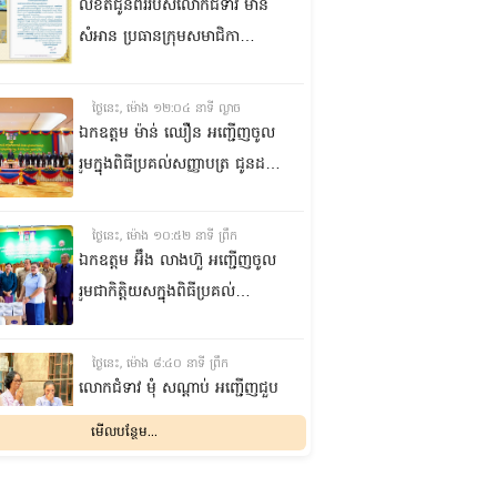
លិខិតជូនពររបស់លោកជំទាវ មាន
សំអាន ប្រធានក្រុម​សមាជិកា
ព្រឹទ្ធសភា​ គោរពជូន លោកជំទាវ
ឃួន ឃុនឌី លេខាធិការក្រុម
ថ្ងៃនេះ, ម៉ោង ១២:០៤ នាទី ល្ងាច
សមាជិកាព្រឹទ្ធសភា ក្នុងឱកាស
ឯកឧត្តម ម៉ាន់ ឈឿន អញ្ជើញចូល
ប្រកបដោយសិរីមង្គល នៃថ្ងៃចម្រើន
រួមក្នុងពិធីប្រគល់សញ្ញាបត្រ ជូនដល់
អាយុវឌ្ឍនមង្គលរបស់ លោកជំទាវ
និស្សិតជ័យលាភី និងសម្ពោធអគារ
លេខាធិការក្រុមសមាជិកាព្រឹទ្ធសភា
សិក្សា នៃសាកលវិទ្យាល័យភូមិន្ទនីតិ
ថ្ងៃនេះ, ម៉ោង ១០:៥២ នាទី ព្រឹក
សាស្ត្រ និងវិទ្យាស្ត្រសេដ្ឋកិច្ច
ឯកឧត្តម អ‍៊ឹង លាងហ៊ួ អញ្ជើញចូល
រួមជាកិត្តិយសក្នុងពិធីប្រគល់
ឧបករណ៍ផលិតអុកស៊ីសែន
និងអាល់កុល ជូនដល់មន្ទីរពេទ្យ
ថ្ងៃនេះ, ម៉ោង ៨:៤០ នាទី ព្រឹក
បង្អែក និងមណ្ឌលសុខភាពមួយចំនួន
លោកជំទាវ មុំ សណ្តាប់ អញ្ជើញជួប
ក្នុងខេត្តកំពង់ឆ្នាំង
សំណេះសំណាល និងសួរសុខទុក្ខ
មើលបន្ថែម...
ជាមួយចលនានារី ក្នុងសង្កាត់ផ្សារ
ដើមថ្កូវ ខណ្ឌចំការមន រាជធានី
ម្សិលមិញ, ម៉ោង ៨:០៤ នាទី ល្ងាច