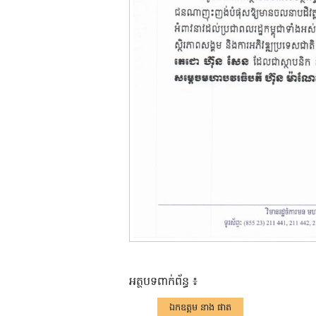
អត្ថបទពាក់ព័ន្ធ ៖
ឯកឧត្តម នាង ផាត