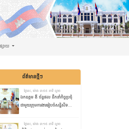
ពផ្សាយ
ព័ត៌មានថ្មីៗ
ថ្ងៃនេះ, ម៉ោង ៣:៥៥ នាទី ល្ងាច
ឯកឧត្តម ងី ច័ន្ទផល ដឹកនាំកិច្ចប្រជុំ
ជាមួយក្រុមការងាររៀបចំសន្និសីទ
ISC-2 ដើម្បីពិនិត្យវឌ្ឍនភាពការងារ
ដែលបាននិងកំពុងអនុវត្ត
ថ្ងៃនេះ, ម៉ោង ៣:១៥ នាទី ល្ងាច