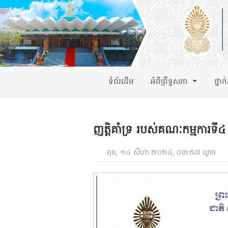
ទំព័រដើម
អំពីព្រឹទ្ធសភា
ថ្នាក
ញត្តិគាំទ្រ របស់គណៈកម្មការទី៤ 
ពុធ, ១៤ សីហា ២០២៤, ០៣:៥៧ ល្ងាច