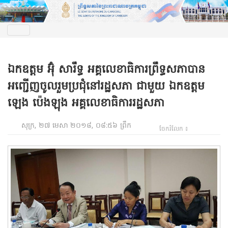
ឯកឧត្តម អ៊ុំ សារឹទ្ធ អគ្គលេខាធិការព្រឹទ្ធសភាបាន
អញ្ជើញចូលរួមប្រជុំនៅរដ្ឋសភា ជាមួយ ឯកឧត្តម
ឡេង ប៉េងឡុង អគ្គលេខាធិការរដ្ឋសភា
សុក្រ, ២៧ មេសា ២០១៨, ០៨:៥៦ ព្រឹក
ចែករំលែក ៖