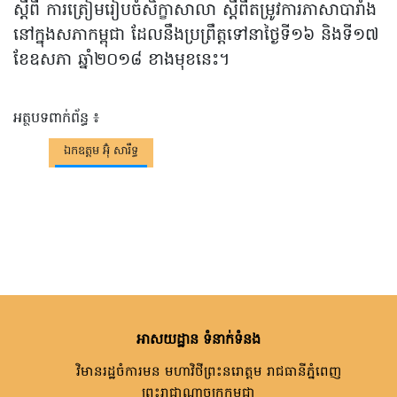
ស្តីពី ការត្រៀមរៀបចំសិក្ខាសាលា ស្តីពីតម្រូវការភាសាបារាំង
នៅក្នុងសភាកម្ពុជា ដែលនឹងប្រព្រឹត្តទៅនាថ្ងៃទី១៦ និងទី១៧
ខែឧសភា ឆ្នាំ២០១៨ ខាងមុខនេះ។
អត្ថបទពាក់ព័ន្ធ ៖
ឯកឧត្តម អ៊ុំ សារឹទ្ធ
អាសយដ្ឋាន ទំនាក់ទំនង
វិមានរដ្ឋចំការមន មហាវិថីព្រះនរោត្តម រាជធានីភ្នំពេញ
ព្រះរាជាណាចក្រកម្ពុជា