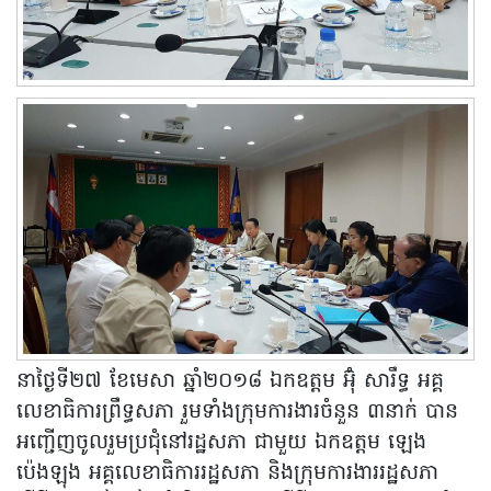
នាថ្ងៃទី២៧ ខែមេសា ឆ្នាំ២០១៨ ឯកឧត្តម អ៊ុំ សារឹទ្ធ អគ្គ
លេខាធិការព្រឹទ្ធសភា រួមទាំងក្រុមការងារចំនួន ៣នាក់ បាន
អញ្ជើញចូលរួមប្រជុំនៅរដ្ឋសភា ជាមួយ ឯកឧត្តម ឡេង
ប៉េងឡុង អគ្គលេខាធិការរដ្ឋសភា និងក្រុមការងាររដ្ឋសភា