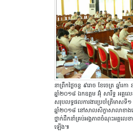
នាព្រឹកថ្ងៃចន្ទ ៩រោច ខែចេត្រ ឆ្នាំរ
ឆ្នាំ២០១៨​ ឯកឧត្តម អ៊ុំ សារឹទ្ធ អគ្គលេ
សរុបលទ្ធផលការងារប្រចាំត្រីមាសទី១
ឆ្នាំ២០១៨ នៅសាលសិក្ខាសាលាខាងជើ
ថ្នាក់ដឹកនាំគ្រប់អង្គភាពចំណុះអគ្គលេខ
ឡើង៕