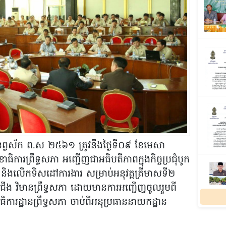
កា​ នព្វស័ក​ ព.ស ២៥៦១ ត្រូវនឹងថ្ងៃទី០៩ ខែមេសា
ខាធិការព្រឹទ្ធសភា អញ្ជើញជាអធិបតីភាពក្នុងកិច្ចប្រជុំបូក
 និងលើកទិសដៅការងារ សម្រាប់អនុវត្តត្រីមាសទី២
ង វិមានព្រឹទ្ធសភា ដោយមានការអញ្ជើញចូលរួមពី
ាធិការដ្ឋានព្រឹទ្ធសភា ចាប់ពីអនុប្រធាននាយកដ្ឋាន