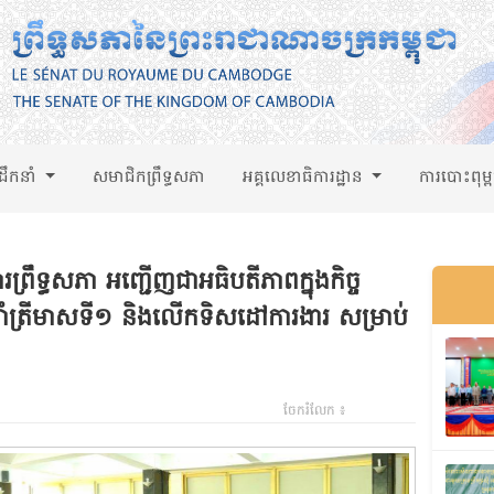
់ដឹកនាំ
សមាជិកព្រឹទ្ធសភា
អគ្គលេខាធិការដ្ឋាន
ការបោះពុម្
ារព្រឹទ្ធសភា អញ្ជើញជាអធិបតីភាពក្នុងកិច្ច
រចាំត្រីមាសទី១ និងលើកទិសដៅការងារ សម្រាប់
ចែករំលែក ៖