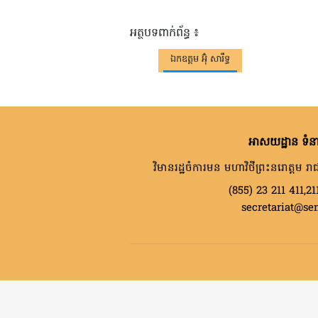
អត្ថបទពាក់ព័ន្ធ ៖
ឯកឧត្តម អ៊ុំ សារឹទ្ធ
អាសយដ្ឋាន ទំនា
វិមានរដ្ឋចំការមន មហាវិថីព្រះនរោត្តម រាជ
(855) 23 211 411,21
secretariat@se