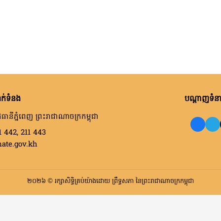
ក់ទំនង
បណ្តាញទំនាក
ធានីភ្នំពេញ ព្រះរាជាណាចក្រកម្ពុជា
1 442, 211 443
nate.gov.kh
២០២៦ © រក្សាសិទ្ធិគ្រប់យ៉ាងដោយ ព្រឹទ្ធសភា នៃព្រះរាជាណាចក្រកម្ពុជា