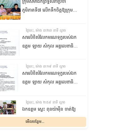
ក្រុមសមាជិកព្រឹទ្ធសភាប្រចាំ
ភូមិភាគទី៧ លើកទឹកចិត្តឱ្យក្រុម
ប្រឹក្សាឃុំក្នុងស្រុកជលគិរី រួមគ្នាបន្ត
បង្ករបង្កើនផលកសិកម្មបន្ថែមពីលើ
ថ្ងៃនេះ, ម៉ោង ៣:២៣ នាទី ល្ងាច
មុខរបបសព្វថ្ងៃ ដើម្បីឱ្យប្រជាពលរដ្ឋ
សារលិខិតរំលែកមរណទុក្ខរបស់ឯក
មានជីវភាពធូរធារ
ឧត្តម ឡាយ សំកុល អគ្គលេខាធិការ
ព្រឹទ្ធសភា ជូន ឯកឧត្តម ឡោក
ឆាយ អគ្គលេខាធិការរងព្រឹទ្ធសភា
ថ្ងៃនេះ, ម៉ោង ៣:១៩ នាទី ល្ងាច
ព្រមទាំងក្រុមគ្រួសារ ចំពោះមរណ
សារលិខិតរំលែកមរណទុក្ខរបស់ឯក
ភាព ឧបាសិកា លឹម អេងលាន ត្រូវ
ឧត្តម ឡាយ សំកុល អគ្គលេខាធិការ
ជាបងស្រីបង្កើតរបស់ឯកឧត្តម បាន
ព្រឹទ្ធសភា គោរពជូន លោកជំទាវ
ទទួលមរណភាព នៅថ្ងៃទី៥ ខែសីហា
ឡោក ខេង ប្រធានគណៈកម្មការ
ថ្ងៃនេះ, ម៉ោង ២:៥៩ នាទី ល្ងាច
ឆ្នាំ២០២៦ វេលាម៉ោង១:៥០នាទី
សុខាភិបាល សង្គមកិច្ច អតីត
ឯកឧត្តម ស្លេះ ពុនយ៉ាម៉ីន ចាត់ឱ្យ
រំលងអធ្រាត្រ ក្នុងជន្មាយុ៨១ឆ្នាំ
យុទ្ធជន យុវនីតិសម្បទា ការងារ
ក្រុមការងារនាំយកកញ្ចប់
មើលបន្ថែម...
ដោយរោគាពាធ នៅប្រទេសបារាំង
បណ្តុះបណ្តាលវិជ្ជាជីវៈ និងកិច្ចការនារី
អាហារចែកជូនបងប្អូនប្រជាពលរដ្ឋ
នៃរដ្ឋសភា ព្រមទាំងក្រុមគ្រួសារ
ថ្ងៃនេះ, ម៉ោង ២:៣២ នាទី ល្ងាច