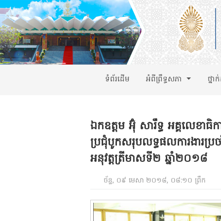
ទំព័រដើម
អំពីព្រឹទ្ធសភា
ថ្នាក
ឯកឧត្តម អ៊ុំ សារឹទ្ធ អគ្គលេខាធិក
ប្រជុំបូកសរុបលទ្ធផលការងារប្
អនុវត្តត្រីមាសទី២ ឆ្នាំ២០១៨
ច័ន្ទ, ០៩ មេសា ២០១៨, ០៨:១០ ព្រឹក