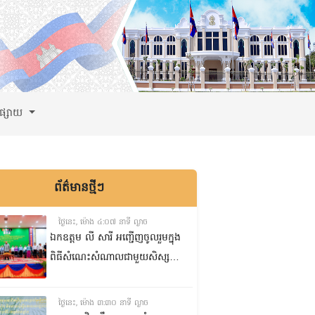
ពផ្សាយ
ព័ត៌មានថ្មីៗ
ថ្ងៃនេះ, ម៉ោង ៤:០៧ នាទី ល្ងាច
ឯកឧត្តម លី សារី អញ្ជើញចូលរួមក្នុង
ពិធីសំណេះសំណាលជាមួយសិស្ស
ត្រៀមប្រឡងសញ្ញាបត្រមធ្យមសិក្សា
ទុតិយភូមិ២០២៥-២០២៦
ថ្ងៃនេះ, ម៉ោង ៣:៣០ នាទី ល្ងាច