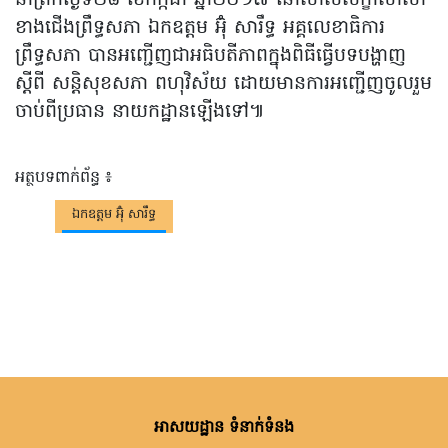
ខាងជើងព្រឹទ្ធសភា ឯកឧត្តម អ៊ុំ សារឹទ្ធ អគ្គលេខាធិការ
ព្រឹទ្ធសភា បានអញ្ជើញជាអធិបតីភាពក្នុងពិធីធ្វើបទបង្ហាញ
ស្តីពី សន្តិសុខសភា ពហុវិស័យ ដោយមានការអញ្ជើញចូលរួម
ចាប់ពីប្រធាន នាយកដ្ឋានឡើងទៅ៕
អត្ថបទពាក់ព័ន្ធ ៖
ឯកឧត្តម អ៊ុំ សារឹទ្ធ
អាសយដ្ឋាន ទំនាក់ទំនង