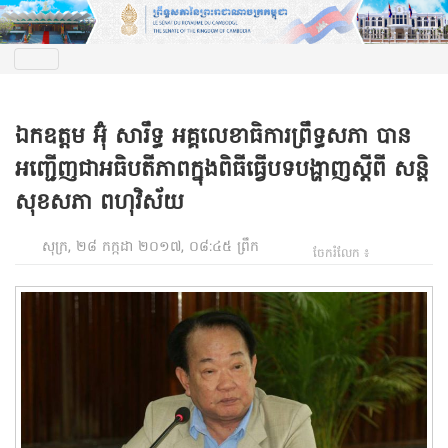
ឯកឧត្តម អ៊ុំ សារឹទ្ធ អគ្គលេខាធិការព្រឹទ្ធសភា បាន
អញ្ជើញជាអធិបតីភាពក្នុងពិធីធ្វើបទបង្ហាញស្តីពី សន្តិ
សុខសភា ពហុវិស័យ
សុក្រ, ២៨ កក្កដា ២០១៧, ០៨:៤៥ ព្រឹក
ចែករំលែក ៖