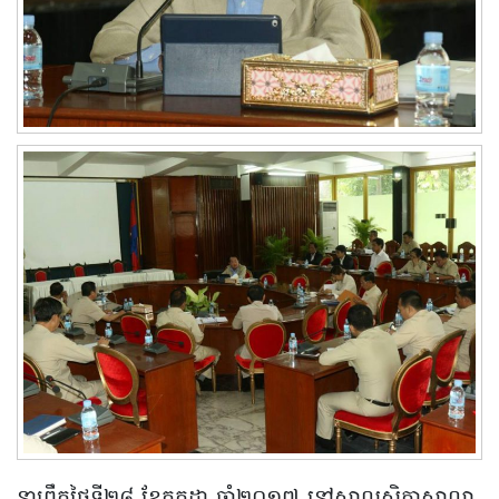
នាព្រឹកថ្ងៃទី២៨ ខែកក្កដា ឆ្នាំ២០១៧ នៅសាលសិក្ខាសាលា