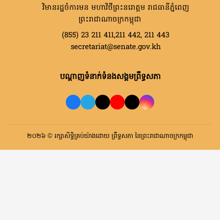
វិមានរដ្ឋចំការមន មហាវិថីព្រះនរោត្តម រាជធានីភ្នំពេញ
ព្រះរាជាណាចក្រកម្ពុជា
(855) 23 211 411,211 442, 211 443
secretariat@senate.gov.kh
បណ្តាញទំនាក់ទំនងសង្គមព្រឹទ្ធសភា
២០២៦ © រក្សាសិទ្ធិគ្រប់យ៉ាងដោយ ព្រឹទ្ធសភា នៃព្រះរាជាណាចក្រកម្ពុជា