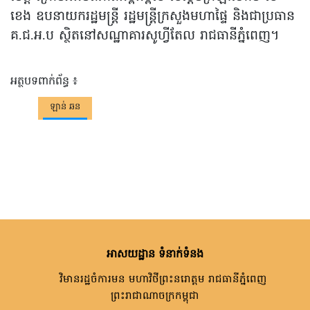
ខេង ឧបនាយករដ្ឋមន្ត្រី រដ្ឋមន្ត្រីក្រសួងមហាផ្ទៃ និងជាប្រធាន
គ.ជ.អ.ប ស្ថិតនៅសណ្ឋាគារសូហ្វីតែល រាជធានីភ្នំពេញ។
អត្ថបទពាក់ព័ន្ធ ៖
ឡាន់ ឆន
អាសយដ្ឋាន ទំនាក់ទំនង
វិមានរដ្ឋចំការមន មហាវិថីព្រះនរោត្តម រាជធានីភ្នំពេញ
ព្រះរាជាណាចក្រកម្ពុជា