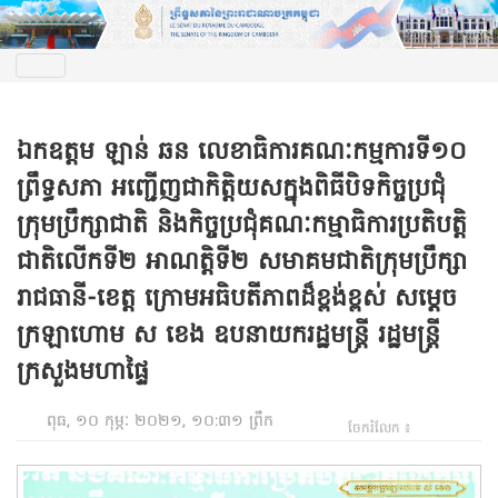
ឯកឧត្តម ឡាន់ ឆន លេខាធិការគណៈកម្មការទី១០
ព្រឹទ្ធសភា អញ្ជើញជាកិត្តិយសក្នុងពិធីបិទកិច្ចប្រជុំ
ក្រុមប្រឹក្សាជាតិ និងកិច្ចប្រជុំគណៈកម្មាធិការប្រតិបត្តិ
ជាតិលើកទី២ អាណត្តិទី២ សមាគមជាតិក្រុមប្រឹក្សា
រាជធានី-ខេត្ត ក្រោមអធិបតីភាពដ៏ខ្ពង់ខ្ពស់ សម្តេច
ក្រឡាហោម ស ខេង ឧបនាយករដ្ឋមន្ត្រី រដ្ឋមន្ត្រី
ក្រសួងមហាផ្ទៃ
ពុធ, ១០ កុម្ភៈ ២០២១, ១០:៣១ ព្រឹក
ចែករំលែក ៖