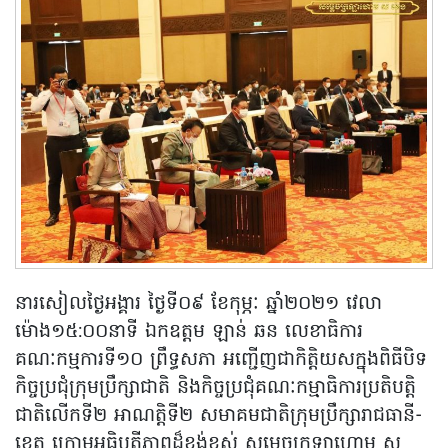
នារសៀលថ្ងៃអង្គារ ថ្ងៃទី០៩ ខែកុម្ភៈ ឆ្នាំ២០២១ វេលា
ម៉ោង១៥:០០នាទី ឯកឧត្តម ឡាន់ ឆន លេខាធិការ
គណៈកម្មការទី១០ ព្រឹទ្ធសភា អញ្ជើញជាកិត្តិយសក្នុងពិធីបិទ
កិច្ចប្រជុំក្រុមប្រឹក្សាជាតិ និងកិច្ចប្រជុំគណៈកម្មាធិការប្រតិបត្តិ
ជាតិលើកទី២ អាណត្តិទី២ សមាគមជាតិក្រុមប្រឹក្សារាជធានី-
ខេត្ត ក្រោមអធិបតីភាពដ៏ខ្ពង់ខ្ពស់ សម្តេចក្រឡាហោម ស