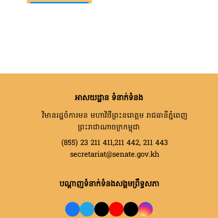
អាសយដ្ឋាន ទំនាក់ទំនង
វិមានរដ្ឋចំការមន មហាវិថីព្រះនរោត្តម រាជធានីភ្នំពេញ
ព្រះរាជាណាចក្រកម្ពុជា
(855) 23 211 411,211 442, 211 443
secretariat@senate.gov.kh
បណ្តាញទំនាក់ទំនងសង្គមព្រឹទ្ធសភា