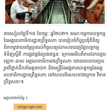
នារសៀលថ្ងៃទី១៥ ខែកុម្ភៈ ឆ្នាំ២០២១ គណៈកម្មការលទ្ធកម្ម
នៃអគ្គលេខាធិការដ្ឋានព្រឹទ្ធសភា បានរៀបចំកិច្ចប្រជុំពិនិត្យ
ពិភាក្សាវាយតម្លៃប្រគល់កិច្ចសន្យាឯកសារដេញថ្លៃលទ្ធកម្ម
ទំនិញស្តីពី ការផ្គត់ផ្គង់ប្រេងឥន្ធនៈ ក្រោមអធិបតីភាពឯកឧត្តម
ឡោក ឆាយ អគ្គលេខាធិការរងព្រឹទ្ធសភា ដោយមានការចូល
រួមពីថ្នាក់ដឹកនាំអគ្គនាយក និងមន្ត្រីនៃអង្គភាពលទ្ធកម្មនៃអគ្គ
លេខាធិការដ្ឋានព្រឹទ្ធសភា នៅសាលពិសេសខាងក្រោម វិមាន
ព្រឹទ្ធសភា៕
អត្ថបទពាក់ព័ន្ធ ៖
ឯកឧត្តម ឡោក ឆាយ