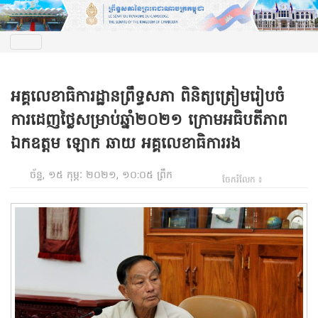
អគ្គលេខាធិការដ្ឋានព្រឹទ្ធសភា ពិនិត្យត្រៀមរៀបចំ
ការដេញថ្លៃសម្រាប់ឆ្នាំ២០២១ ក្រោមអធិបតីភាព
ឯកឧត្តម ឡោក ឆាយ អគ្គលេខាធិការរង
ច័ន្ទ, ១៥ កុម្ភៈ ២០២១, ១០:០៥ ព្រឹក
ចែករំលែក ៖