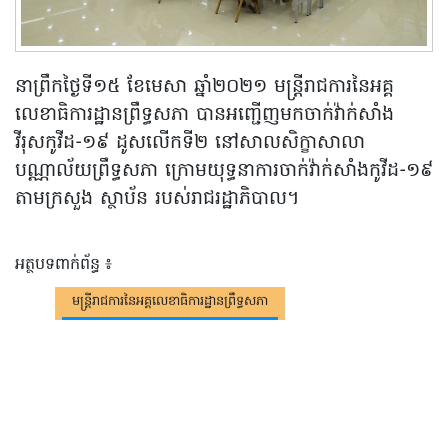
នាព្រឹកថ្ងៃទី១៥ ខែមេសា ឆ្នាំ២០២១ មន្រ្តីរាជការនៃអគ្គ
លេខាធិការដ្ឋានព្រឹទ្ធសភា បានអញ្ជើញមកចាក់វ៉ាក់សាំង
វីរុសកូវីដ-១៩ ដូសលើកទី២ នៅសាលសិក្ខាសាលា
បណ្ណាល័យព្រឹទ្ធសភា ក្រោមយុទ្ធនាការចាក់វ៉ាក់សាំងកូវីដ-១៩
តាមក្រសួង ស្ថាប័ន របស់រាជរដ្ឋាភិបាល។
អត្ថបទពាក់ព័ន្ធ ៖
មន្រ្តីរាជការនៃអគ្គលេខាធិការដ្ឋានព្រឹទ្ធសភា