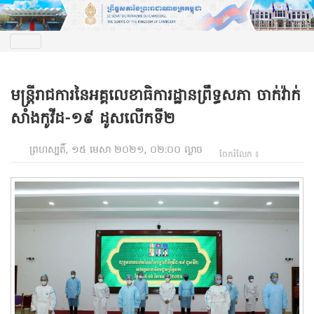
មន្រ្តីរាជការនៃអគ្គលេខាធិការដ្ឋានព្រឹទ្ធសភា ចាក់វ៉ាក់
សាំងកូវីដ-១៩ ដូសលើកទី២
ព្រហស្បតិ៍, ១៥ មេសា ២០២១, ០២:០០ ល្ងាច
ចែករំលែក ៖