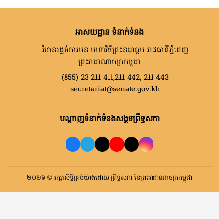
អាសយដ្ឋាន ទំនាក់ទំនង
វិមានរដ្ឋចំការមន មហាវិថីព្រះនរោត្តម រាជធានីភ្នំពេញ
ព្រះរាជាណាចក្រកម្ពុជា
(855) 23 211 411,211 442, 211 443
secretariat@senate.gov.kh
បណ្តាញទំនាក់ទំនងសង្គមព្រឹទ្ធសភា
២០២៦ © រក្សាសិទ្ធិគ្រប់យ៉ាងដោយ ព្រឹទ្ធសភា នៃព្រះរាជាណាចក្រកម្ពុជា