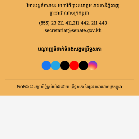
វិមានរដ្ឋចំការមន មហាវិថីព្រះនរោត្តម រាជធានីភ្នំពេញ
ព្រះរាជាណាចក្រកម្ពុជា
(855) 23 211 411,211 442, 211 443
secretariat@senate.gov.kh
បណ្តាញទំនាក់ទំនងសង្គមព្រឹទ្ធសភា
២០២៦ © រក្សាសិទ្ធិគ្រប់យ៉ាងដោយ ព្រឹទ្ធសភា នៃព្រះរាជាណាចក្រកម្ពុជា