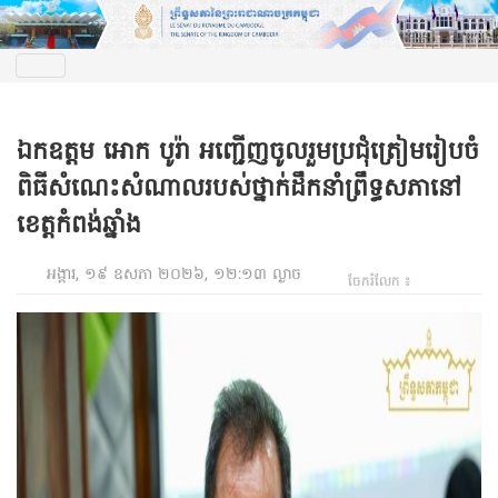
ឯកឧត្តម អោក បូរ៉ា អញ្ជើញចូលរួមប្រជុំត្រៀមរៀបចំ
ពិធីសំណេះសំណាលរបស់ថ្នាក់ដឹកនាំព្រឹទ្ធសភានៅ
ខេត្តកំពង់ឆ្នាំង
អង្គារ, ១៩ ឧសភា ២០២៦, ១២:១៣ ល្ងាច
ចែករំលែក ៖