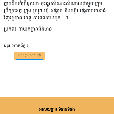
ថ្នាក់ដឹកនាំព្រឹទ្ធសភា ចុះជួបសំណេះសំណាលជាមួយក្រុម
ប្រឹក្សាខេត្ត ក្រុង ស្រុក ឃុំ សង្កាត់ និងមន្ទីរ អង្គភាពនានាជុំ
វិញរដ្ឋបាលខេត្ត នាពេលខាងមុខ…។
ប្រភព៖ នាយកដ្ឋានព័ត៌មាន
អត្ថបទពាក់ព័ន្ធ ៖
ឯកឧត្តម អោក បូរ៉ា
អាសយដ្ឋាន ទំនាក់ទំនង