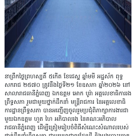
នាព្រឹកថ្ងៃព្រហស្បតិ៍ ៥កើត ខែជេស្ឋ ឆ្នាំមមី អដ្ឋស័ក ពុទ្ធ
សករាជ ២៥៧០ ត្រូវនឹងថ្ងៃទី២១ ខែឧសភា ឆ្នាំ២០២៦ នៅ
សាលារាជធានីភ្នំពេញ ឯកឧត្តម អោក បូរ៉ា អគ្គលេខាធិការរង
ព្រឹទ្ធសភា រួមជាមួយថ្នាក់ដឹកនាំ មន្រ្តីរាជការ នៃអគ្គលេខាធិ
ការដ្ឋានព្រឹទ្ធសភា បានអញ្ជើញចូលរួមប្រជុំពិភាក្សាការងារជា
មួយឯកឧត្តម ហួត ហៃ អភិបាលរង នៃគណៈអភិបាល
រាជធានីភ្នំពេញ ដើម្បីត្រៀមរៀបចំពិធីសំណេះសំណាលរបស់