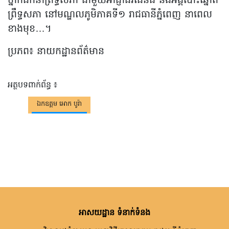
ថ្នាក់ដឹកនាំព្រឹទ្ធសភា ជាមួយអាជ្ញាធរដែនដី និងអង្គបោះឆ្នោត
ព្រឹទ្ធសភា នៅមណ្ឌលភូមិភាគទី១ រាជធានីភ្នំពេញ នាពេល
ខាងមុខ…។
ប្រភព៖ នាយកដ្ឋានព័ត៌មាន
អត្ថបទពាក់ព័ន្ធ ៖
ឯកឧត្តម អោក បូរ៉ា
អាសយដ្ឋាន ទំនាក់ទំនង