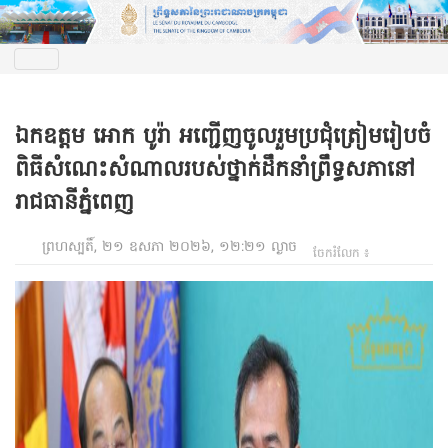
ឯកឧត្តម អោក បូរ៉ា អញ្ជើញចូលរួមប្រជុំត្រៀមរៀបចំ
ពិធីសំណេះសំណាលរបស់ថ្នាក់ដឹកនាំព្រឹទ្ធសភានៅ
រាជធានីភ្នំពេញ
ព្រហស្បតិ៍, ២១ ឧសភា ២០២៦, ១២:២១ ល្ងាច
ចែករំលែក ៖