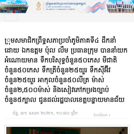
្រុមសមាជិកព្រឹទ្ធសភាប្រចាំភូមិភាគទី៤ ដឹកនាំ
ដោយ ឯកឧត្តម ប៉ុល លឹម ប្រធានក្រុម បាននាំយក
អំណោយមាន ទឹកបរិសុទ្ធចំនួន៥០កេស មីជាតិ
ចំនួន៥០កេស ទឹកត្រីចំនួន២៥យួរ ទឹកស៊ីអ៊ីវ
ចំនួន២៥យួរ អាកុលចំនួន៥០លីត្រ ម៉ាស់
ចំនួន២,៥០០ម៉ាស់ និងសៀវភៅកម្រងច្បាប់
ចំនួន៥ក្បាល ជូនដល់រដ្ឋបាលខេត្តបន្ទាយមានជ័យ
ច័ន្ទ, ៣១ ឧសភា ២០២១, ១០:៣០ ព្រឹក
ចែករំលែក ៖