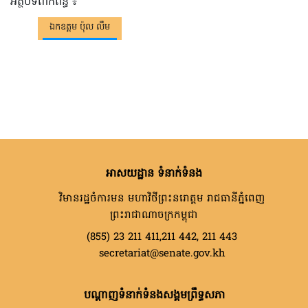
អត្ថបទពាក់ព័ន្ធ ៖
ឯកឧត្តម​ ប៉ុល លឹម
អាសយដ្ឋាន ទំនាក់ទំនង
វិមានរដ្ឋចំការមន មហាវិថីព្រះនរោត្តម រាជធានីភ្នំពេញ
ព្រះរាជាណាចក្រកម្ពុជា
(855) 23 211 411,211 442, 211 443
secretariat@senate.gov.kh
បណ្តាញទំនាក់ទំនងសង្គមព្រឹទ្ធសភា