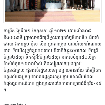
នាព្រឹក ថ្ងៃទី៣១ ខែឧសភា ឆ្នាំ២០២១ វេលាម៉ោង០៨
និង០០នាទី ក្រុមសមាជិកព្រឹទ្ធសភាប្រចាំភូមិភាគទី៤ ដឹកនាំ
ដោយ ឯកឧត្តម ប៉ុល លឹម ប្រធានក្រុម បាននាំយកអំណោយ
មាន ទឹកបរិសុទ្ធចំនួន៥០កេស មីជាតិចំនួន៥០កេស ទឹកត្រី
ចំនួន២៥យួរ ទឹកស៊ីអ៊ីវចំនួន២៥យួរ អាកុលចំនួន៥០លីត្រ
ម៉ាស់ចំនួន២,៥០០ម៉ាស់ និងសៀវភៅកម្រងច្បាប់
ចំនួន៥ក្បាល ជូនដល់រដ្ឋបាលខេត្តបន្ទាយមានជ័យ ដើម្បីចែក
បន្តដល់បងប្អូនប្រជាពលរដ្ឋក្នុងខេត្តបន្ទាយមានជ័យដែល
កំពុងជួបការលំបាក ក្នុងស្ថានភាពនៃការរាតត្បាតជំងឺកូវីដ-១៩
។