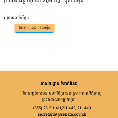
ប្រភព៖ ជំនួយការឯកឧត្តម ស្លេះ ពុនយ៉ាម៉ីន
អត្ថបទពាក់ព័ន្ធ ៖
ឯកឧត្តម ស្លេះ ពុនយ៉ាម៉ីន
អាសយដ្ឋាន ទំនាក់ទំនង
វិមានរដ្ឋចំការមន មហាវិថីព្រះនរោត្តម រាជធានីភ្នំពេញ
ព្រះរាជាណាចក្រកម្ពុជា
(855) 23 211 411,211 442, 211 443
secretariat@senate.gov.kh