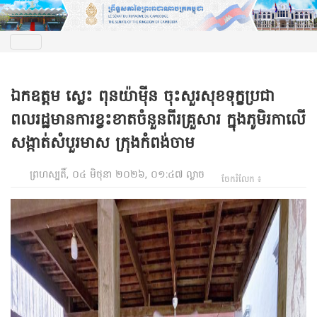
ឯកឧត្តម ស្លេះ ពុនយ៉ាម៉ីន ចុះសួរសុខទុក្ខប្រជា
ពលរដ្ឋមានការខ្វះខាតចំនួនពីរគ្រួសារ ក្នុងភូមិរកាលើ
សង្កាត់សំបួរមាស ក្រុងកំពង់ចាម
ព្រហស្បតិ៍, ០៤ មិថុនា ២០២៦, ០១:៤៧ ល្ងាច
ចែករំលែក ៖