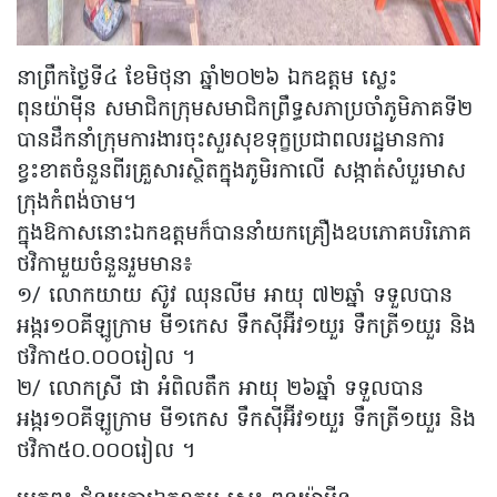
នាព្រឹកថ្ងៃទី៤ ខែមិថុនា ឆ្នាំ២០២៦ ឯកឧត្តម ស្លេះ
ពុនយ៉ាម៉ីន សមាជិកក្រុមសមាជិកព្រឹទ្ធសភាប្រចាំភូមិភាគទី២
បានដឹកនាំក្រុមការងារចុះសួរសុខទុក្ខប្រជាពលរដ្ឋមានការ
ខ្វះខាតចំនួនពីរគ្រួសារស្ថិតក្នុងភូមិរកាលើ សង្កាត់សំបួរមាស
ក្រុងកំពង់ចាម។
ក្នុងឱកាសនោះឯកឧត្តមក៏បាននាំយកគ្រឿងឧបភោគបរិភោគ
ថវិកាមួយចំនួនរួមមាន៖
១/ លោកយាយ ស៊ូវ ឈុនលីម អាយុ ៧២ឆ្នាំ ទទួលបាន
អង្ករ១០គីឡូក្រាម មី១កេស ទឹកស៊ីអ៊ីវ១យួរ ទឹកត្រី១យួរ និង
ថវិកា៥០.០០០រៀល ។
២/ លោកស្រី ផា អំពិលតឹក អាយុ ២៦ឆ្នាំ ទទួលបាន
អង្ករ១០គីឡូក្រាម មី១កេស ទឹកស៊ីអ៊ីវ១យួរ ទឹកត្រី១យួរ និង
ថវិកា៥០.០០០រៀល ។