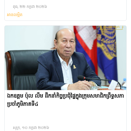
ពុធ, ២២ កក្កដា ២០២៦
អានលម្អិត
ឯកឧត្តម ប៉ុល លឹម ដឹកនាំកិច្ចប្រជុំផ្ទៃក្នុងក្រុមសមាជិកព្រឹទ្ធសភា
ប្រចាំភូមិភាគទី៤
សុក្រ, ១០ កក្កដា ២០២៦