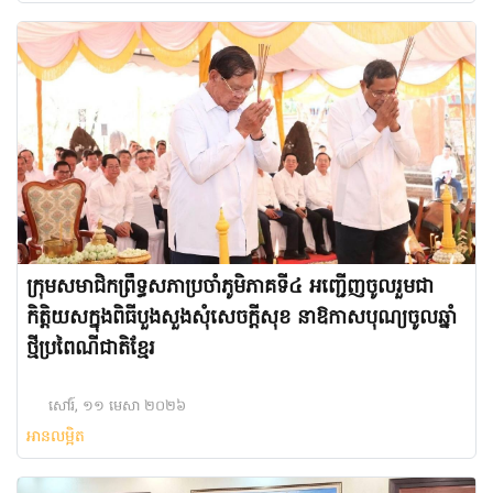
ក្រុមសមាជិកព្រឹទ្ធសភាប្រចាំភូមិភាគទី៤ អញ្ជើញចូលរួមជា
កិត្តិយសក្នុងពិធីបួងសួងសុំសេចក្ដីសុខ នាឱកាសបុណ្យចូលឆ្នាំ
ថ្មីប្រពៃណីជាតិខ្មែរ
សៅរ៍, ១១ មេសា ២០២៦
អានលម្អិត