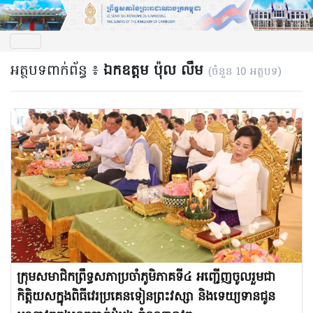
អត្ថបទពាក់ព័ន្ធ ៖
ឯកឧត្ដម ប៉ុល លឹម
(ចំនួន 10 អត្ថបទ)
ក្រុមសមាជិកព្រឹទ្ធសភាប្រចាំភូមិភាគទី៤ អញ្ជើញចូលរួមជា
កិត្តិយសក្នុងពិធីវេរប្រគេនទៀនព្រះវស្សា និងទេយ្យទានជូន