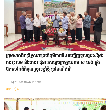
ក្រុមសមាជិកព្រឹទ្ធសភាប្រចាំភូមិភាគទី៤​អញ្ជើញចូលជួបសម្តែង
ការគួរសម និងគោរពជូនពរសម្ដេចក្រឡាហោម ស ខេង ក្នុង
ឱកាសនៃពិធីបុណ្យចូលឆ្នាំថ្មី ប្រពៃណីជាតិ
សុក្រ, ១០ មេសា ២០២៦
អានលម្អិត