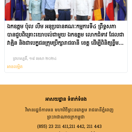
ឯកឧត្ដម ប៉ុល លឹម អនុប្រធានគណៈកម្មការទី៤ ព្រឹទ្ធសភា
បានជួបពិគ្រោះយោបល់ជាមួយ ឯកឧត្ដម លោកជំទាវ ដែលជា
វាគ្មិន និងជាបេក្ខជនក្រុមប្រឹក្សារាជធានី ខេត្ត ដើម្បីពិនិត្យខ្លឹម
សារត្រៀមចូលរួមកម្មវិធីវេទិកាតុមូលផ្សព្វផ្សាយគោល
នយោបាយក្នុងការបោះឆ្នោត
ព្រហស្បតិ៍, ១៨ មេសា ២០២៤
អានលម្អិត
អាសយដ្ឋាន ទំនាក់ទំនង
វិមានរដ្ឋចំការមន មហាវិថីព្រះនរោត្តម រាជធានីភ្នំពេញ
ព្រះរាជាណាចក្រកម្ពុជា
(855) 23 211 411,211 442, 211 443