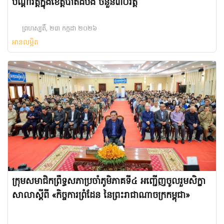
បណ្តាវត្តក្នុងខេត្តបាត់ដំបង ចំនួន៣០វត្ត
ព្រហស្បតិ៍, ២៣ កក្កដា ២០២៦
អានលម្អិត
ក្រុមសមាជិកព្រឹទ្ធសភាប្រចាំភូមិភាគទី៤ អញ្ជើញចូលរួមសិក្ខា
សាលាស្តីពី «កិច្ចការព្រំដែន នៃព្រះរាជាណាចក្រកម្ពុជា»