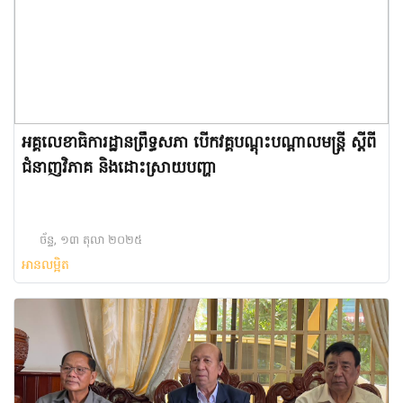
អគ្គលេខាធិការដ្ឋានព្រឹទ្ធសភា បើកវគ្គបណ្តុះបណ្តាលមន្ត្រី ស្តីពី
ជំនាញវិភាគ និងដោះស្រាយបញ្ហា
ច័ន្ទ, ១៣ តុលា ២០២៥
អានលម្អិត