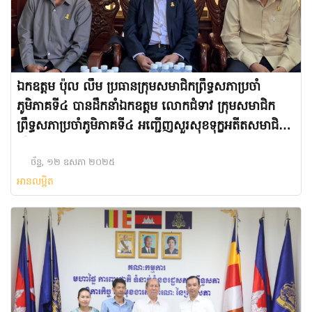
ឯកឧត្តម ប៉ុល លឹម ប្រធានក្រុមសមាជិកព្រឹទ្ធសភាប្រចាំ
ភូមិភាគទី៤ បានដឹកនាំឯកឧត្តម លោកជំទាវ ក្រុមសមាជិក
ព្រឹទ្ធសភាប្រចាំភូមិភាគទី៤ អញ្ជើញសួរសុខទុក្ខអតីតសមាជិក
ព្រឹទ្ធសភាប្រចាំភូមិភាគទី៤ នីតិកាលទី៤ នៅគេហដ្ឋាន ក្រុង
សៀមរាប ខេត្តសៀមរាប
ច័ន្ទ, ១២ ឧសភា ២០២៥
អានលម្អិត