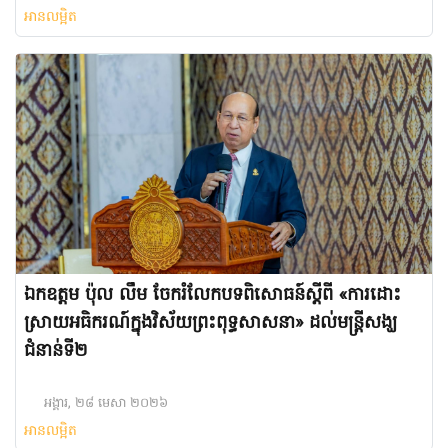
អានលម្អិត
ឯកឧត្តម ប៉ុល លឹម ចែករំលែកបទពិសោធន៍ស្តីពី «ការដោះ
ស្រាយអធិករណ៍ក្នុងវិស័យព្រះពុទ្ធសាសនា» ដល់មន្ត្រីសង្ឃ
ជំនាន់ទី២
អង្គារ, ២៨ មេសា ២០២៦
អានលម្អិត