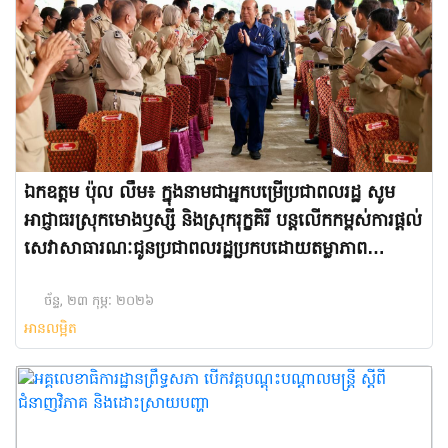
ឯកឧត្តម ប៉ុល លឹម៖ ក្នុងនាមជាអ្នកបម្រើប្រជាពលរដ្ឋ សូម
អាជ្ញាធរស្រុកមោងឫស្សី និងស្រុករុក្ខគិរី បន្តលើកកម្ពស់ការផ្តល់
សេវាសាធារណៈជូនប្រជាពលរដ្ឋប្រកបដោយតម្លាភាព
គណនេយ្យភាព
ច័ន្ទ, ២៣ កុម្ភៈ ២០២៦
អានលម្អិត