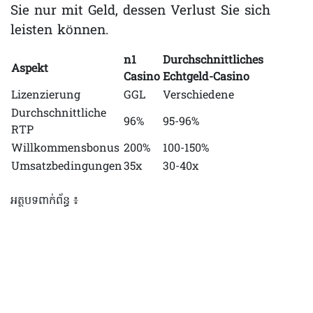
Sie nur mit Geld, dessen Verlust Sie sich
leisten können.
n1
Durchschnittliches
Aspekt
Casino
Echtgeld-Casino
Lizenzierung
GGL
Verschiedene
Durchschnittliche
96%
95-96%
RTP
Willkommensbonus
200%
100-150%
Umsatzbedingungen
35x
30-40x
អត្ថបទពាក់ព័ន្ធ ៖