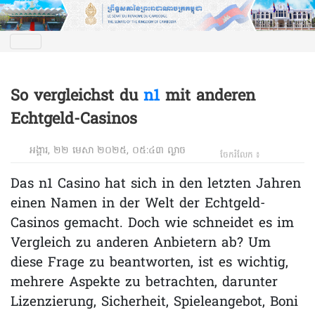
So vergleichst du
n1
mit anderen
Echtgeld-Casinos
អង្គារ, ២២ មេសា ២០២៥, ០៥:៤៣ ល្ងាច
ចែករំលែក ៖
Das n1 Casino hat sich in den letzten Jahren
einen Namen in der Welt der Echtgeld-
Casinos gemacht. Doch wie schneidet es im
Vergleich zu anderen Anbietern ab? Um
diese Frage zu beantworten, ist es wichtig,
mehrere Aspekte zu betrachten, darunter
Lizenzierung, Sicherheit, Spieleangebot, Boni