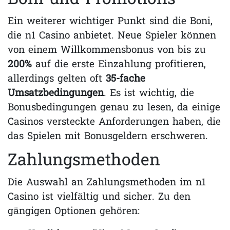
Boni und Promotions
Ein weiterer wichtiger Punkt sind die Boni,
die n1 Casino anbietet. Neue Spieler können
von einem Willkommensbonus von bis zu
200%
auf die erste Einzahlung profitieren,
allerdings gelten oft
35-fache
Umsatzbedingungen
. Es ist wichtig, die
Bonusbedingungen genau zu lesen, da einige
Casinos versteckte Anforderungen haben, die
das Spielen mit Bonusgeldern erschweren.
Zahlungsmethoden
Die Auswahl an Zahlungsmethoden im n1
Casino ist vielfältig und sicher. Zu den
gängigen Optionen gehören: