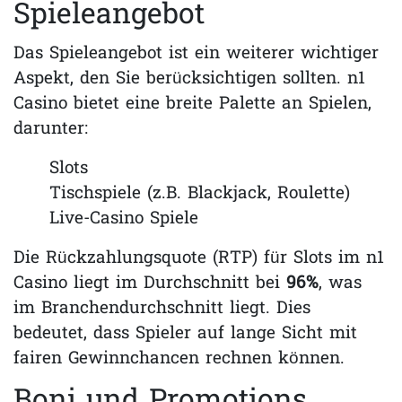
Spieleangebot
Das Spieleangebot ist ein weiterer wichtiger
Aspekt, den Sie berücksichtigen sollten. n1
Casino bietet eine breite Palette an Spielen,
darunter:
Slots
Tischspiele (z.B. Blackjack, Roulette)
Live-Casino Spiele
Die Rückzahlungsquote (RTP) für Slots im n1
Casino liegt im Durchschnitt bei
96%
, was
im Branchendurchschnitt liegt. Dies
bedeutet, dass Spieler auf lange Sicht mit
fairen Gewinnchancen rechnen können.