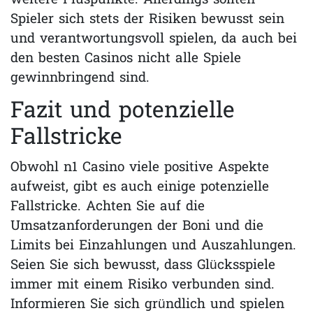
weitere Pluspunkte. Allerdings sollten
Spieler sich stets der Risiken bewusst sein
und verantwortungsvoll spielen, da auch bei
den besten Casinos nicht alle Spiele
gewinnbringend sind.
Fazit und potenzielle
Fallstricke
Obwohl n1 Casino viele positive Aspekte
aufweist, gibt es auch einige potenzielle
Fallstricke. Achten Sie auf die
Umsatzanforderungen der Boni und die
Limits bei Einzahlungen und Auszahlungen.
Seien Sie sich bewusst, dass Glücksspiele
immer mit einem Risiko verbunden sind.
Informieren Sie sich gründlich und spielen