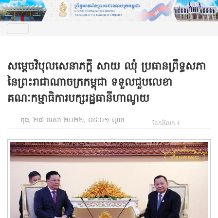
សម្តេចវិបុលសេនាភក្តី សាយ ឈុំ ប្រធានព្រឹទ្ធសភា
នៃព្រះរាជាណាចក្រកម្ពុជា ទទួលជួបលេខា
គណៈកម្មាធិការបក្សរដ្ឋធានីហាណូយ
ពុធ, ២៧ មេសា ២០២២, ០៥:០១ ល្ងាច
ចែករំលែក ៖