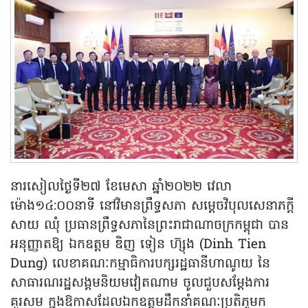
នារសៀលថ្ងៃទី២៧ ខែមេសា ឆ្នាំ២០២២ វេលា
ម៉ោង១៤:០០នាទី នៅវិមានព្រឹទ្ធសភា សម្តេចវិបុលសេនាភក្តី
សាយ ឈុំ ប្រធានព្រឹទ្ធសភានៃព្រះរាជាណាចក្រកម្ពុជា បាន
អនុញ្ញាតឱ្យ ឯកឧត្តម ឌិញ ទៀន ហ៊្សុង (Dinh Tien
Dung) លេខាគណៈកម្មាធិការបក្សរដ្ឋធានីហាណូយ នៃ
សាធារណរដ្ឋសង្គមនិយមវៀតណាម ចូលជួបសម្តែងការ
គួរសម ក្នុងឱកាសដែលឯកឧត្តមដឹកនាំគណៈប្រតិភូមក