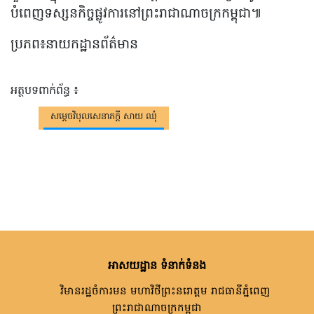
បំពេញទស្សនកិច្ចផ្លូវការនៅព្រះរាជាណាចក្រកម្ពុជា៕
ប្រភព៖នាយកដ្ឋានព័ត៌មាន
អត្ថបទពាក់ព័ន្ធ ៖
សម្តេចវិបុលសេនាភក្តី សាយ ឈុំ
អាសយដ្ឋាន ទំនាក់ទំនង
វិមានរដ្ឋចំការមន មហាវិថីព្រះនរោត្តម រាជធានីភ្នំពេញ
ព្រះរាជាណាចក្រកម្ពុជា