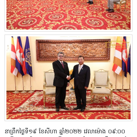
នាព្រឹកថ្ងៃទី១៩ ខែសីហា ឆ្នាំ២០២២ វេលាម៉ោង ០៩:០០