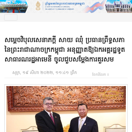
សម្តេចវិបុលសេនាភក្តី សាយ ឈុំ ប្រធានព្រឹទ្ធសភា
នៃព្រះរាជាណាចក្រកម្ពុជា អនុញ្ញាតឱ្យឯកអគ្គរដ្ឋទូត
សាធារណរដ្ឋអាមេនី ចូលជួបសម្តែងការគួរសម
សុក្រ, ១៩ សីហា ២០២២, ១១:៤១ ព្រឹក
ចែករំលែក ៖