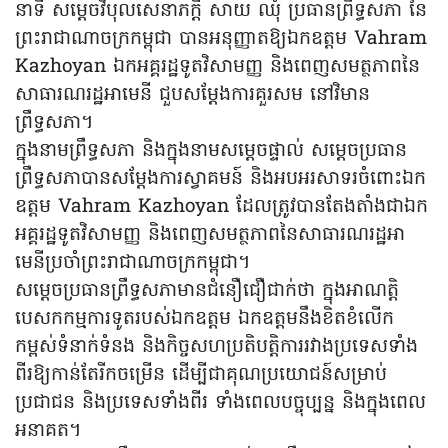
នាទី សម្តេចវិបុលសេនាភក្តី សាយ ឈុំ ប្រធានព្រឹទ្ធសភា នៃ
ព្រះរាជាណាចក្រកម្ពុជា បានអនុញ្ញាតឱ្យឯកឧត្តម Vahram
Kazhoyan ឯកអគ្គរដ្ឋទូតវិសាមញ្ញ និងពេញសមត្ថភាពនៃ
សាធារណរដ្ឋអាមេនី ជួបសម្តែងការគួរសម នៅវិមាន
ព្រឹទ្ធសភា។
ក្នុងនាមព្រឹទ្ធសភា និងក្នុងនាមសម្តេចផ្ទាល់ សម្តេចប្រធាន
ព្រឹទ្ធសភាបានសម្តែងការស្វាគមន៍ និងអបអរសាទរចំពោះឯក
ឧត្តម Vahram Kazhoyan ដែលត្រូវបានតែងតាំងជាឯក
អគ្គរដ្ឋទូតវិសាមញ្ញ និងពេញសមត្ថភាពនៃសាធារណរដ្ឋអា
មេនីប្រចាំព្រះរាជាណាចក្រកម្ពុជា។
សម្តេចប្រធានព្រឹទ្ធសភាមានជំនឿជឿជាក់ថា ក្នុងអាណត្តិ
បេសកកម្មការទូតរបស់ឯកឧត្តម ឯកឧត្តមនឹងខិតខំលើក
កម្ពស់ទំនាក់ទំនង និងកិច្ចសហប្រតិបត្តិការរវាងប្រទេសទាំង
ពីរឱ្យកាន់តែរីកចម្រើន ដើម្បីជាគុណប្រយោជន៍សម្រាប់
ប្រជាជន និងប្រទេសទាំងពីរ ទាំងពេលបច្ចុប្បន្ន និងក្នុងពេល
អនាគត។