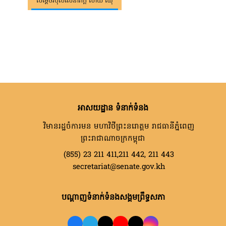
សម្តេចវិបុលសេនាភក្តី សាយ ឈុំ
អាសយដ្ឋាន ទំនាក់ទំនង
វិមានរដ្ឋចំការមន មហាវិថីព្រះនរោត្តម រាជធានីភ្នំពេញ
ព្រះរាជាណាចក្រកម្ពុជា
(855) 23 211 411,211 442, 211 443
secretariat@senate.gov.kh
បណ្តាញទំនាក់ទំនងសង្គមព្រឹទ្ធសភា