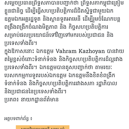
សម្តេចប្រធានព្រឹទ្ធសភាបានបញ្ជាក់ថា ព្រឹទ្ធសភាកម្ពុជាត្រៀម
ខ្លួនជានិច្ច ដើម្បីធ្វើសហប្រតិបត្តិការដ៏ជិតស្និទ្ធជាមួយឯក
ឧត្តមឯកអគ្គរដ្ឋទូត និងស្ថានទូតអាមេនី ដើម្បីរួមចំណែកបន្ត
ពង្រឹងពង្រីកចំណងមិត្តភាព និង កិច្ចសហប្រតិបត្តិការ
សម្រាប់ផលប្រយោជន៍ទៅវិញទៅមករបស់ប្រជាជន និង
ប្រទេសទាំងពីរ។
ក្នុងឱកាសនោះ ឯកឧត្តម Vahram Kazhoyan បានវាយ
តម្លៃខ្ពស់ចំពោះទំនាក់ទំនង និងកិច្ចសហប្រតិបត្តិការដ៏ល្អរវាង
ប្រទេសទាំងពីរ។ ឯកឧត្តមបានគូសបញ្ជាក់ថា តាមរយៈ
បេសកកម្មការទូតរបស់ឯកឧត្តម ឯកឧត្តមនឹងខិតខំពង្រីក
ទំនាក់ទំនង និងកិច្ចសហប្រតិបត្តិការរវាងសភា រដ្ឋាភិបាល
និងប្រជាជននៃប្រទេសទាំងពីរ។
ប្រភព៖ នាយកដ្ឋានព័ត៌មាន
អត្ថបទពាក់ព័ន្ធ ៖