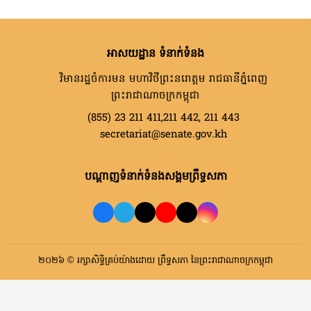
អាសយដ្ឋាន ទំនាក់ទំនង
វិមានរដ្ឋចំការមន មហាវិថីព្រះនរោត្តម រាជធានីភ្នំពេញ
ព្រះរាជាណាចក្រកម្ពុជា
(855) 23 211 411,211 442, 211 443
secretariat@senate.gov.kh
បណ្តាញទំនាក់ទំនងសង្គមព្រឹទ្ធសភា
២០២៦ © រក្សាសិទ្ធិគ្រប់យ៉ាងដោយ ព្រឹទ្ធសភា នៃព្រះរាជាណាចក្រកម្ពុជា