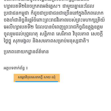
ហ្សាបេតទី២នៃចក្រភពអង់គ្លេស។ ជាមួយគ្នានេះដែល
ប្រជាជនកម្ពុជា ក៏ដូចជាប្រជាជនជាច្រើននៅក្នុងពិភពលោក
ចងចាំជានិច្ចនិរន្តរ៍ចំពោះព្រះរាជវិរភាពរបស់ព្រះមហាក្សត្រិយ៍
អេលីហ្សាបេតទី២ ដែលបានបំពេញព្រះរាជកិច្ចដ៏ឧត្តុង្គឧត្តម
ចូលរួមដល់បុព្វហេតុ សន្តិភាព សេរីភាព វិបុលភាព សេចក្តី
ថ្លៃថ្នូ សុភមង្គល និងសមភាពសម្រាប់មនុស្សជាតិ។
ប្រភព៖នាយកដ្ឋានព័ត៌មាន
អត្ថបទពាក់ព័ន្ធ ៖
សម្តេចវិបុលសេនាភក្តី សាយ ឈុំ