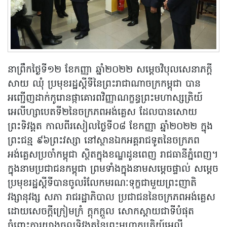
នាព្រឹកថ្ងៃទី១២ ខែកញ្ញា ឆ្នាំ២០២២ សម្តេចវិបុលសេនាភក្តី
សាយ ឈុំ ប្រមុខរដ្ឋស្តីទីនៃព្រះរាជាណាចក្រកម្ពុជា បាន
អញ្ជើញដាក់កូរោនផ្កាគោរពវិញ្ញាណក្ខន្ធព្រះមហាស្សត្រិយ៍
អេលីហ្សាបេតទី២នៃចក្រភពអង់គ្លេស ដែលបានសោយ
ព្រះទិវង្គត កាលពីរសៀលថ្ងៃទី០៨ ខែកញ្ញា ឆ្នាំ២០២២ ក្នុង
ព្រះជន្ម ៩៦ព្រះវស្សា នៅស្ថានឯកអគ្គរាជទូតនៃចក្រភព
អង់គ្លេសប្រចាំកម្ពុជា ស្ថិតក្នុងខណ្ឌដូនពេញ រាជធានីភ្នំពេញ។
ក្នុងនាមប្រជាជនកម្ពុជា ព្រមទាំងក្នុងនាមសម្តេចផ្ទាល់ សម្តេច
ប្រមុខរដ្ឋស្តីទីបានចូលរំលែកមរណៈទុក្ខជាមួយព្រះញាតិ
វង្សានុវង្ស សភា រាជរដ្ឋាភិបាល ប្រជាជននៃចក្រភពអង់គ្លេស
ដោយសេចក្តីក្រៀមក្រំ ក្តុកក្តួល សោកស្តាយជាទីបំផុត
ចំពោះការយាងចូលទិវង្គតនៃព្រះមហាក្សត្រិយ៍អេលី