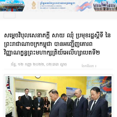
សម្តេចវិបុលសេនាភក្តី សាយ ឈុំ ប្រមុខរដ្ឋស្តីទី នៃ
ព្រះរាជាណាចក្រកម្ពុជា បានអញ្ជើញគោរព
វិញ្ញាណក្ខន្ធព្រះមហាក្សត្រិយ៍អេលីហ្សាបេតទី២
ច័ន្ទ, ១២ កញ្ញា ២០២២, ០២:៣៣ ល្ងាច
ចែករំលែក ៖