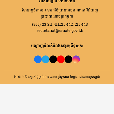
អាសយដ្ឋាន ទំនាក់ទំនង
វិមានរដ្ឋចំការមន មហាវិថីព្រះនរោត្តម រាជធានីភ្នំពេញ
ព្រះរាជាណាចក្រកម្ពុជា
(855) 23 211 411,211 442, 211 443
secretariat@senate.gov.kh
បណ្តាញទំនាក់ទំនងសង្គមព្រឹទ្ធសភា
២០២៦ © រក្សាសិទ្ធិគ្រប់យ៉ាងដោយ ព្រឹទ្ធសភា នៃព្រះរាជាណាចក្រកម្ពុជា