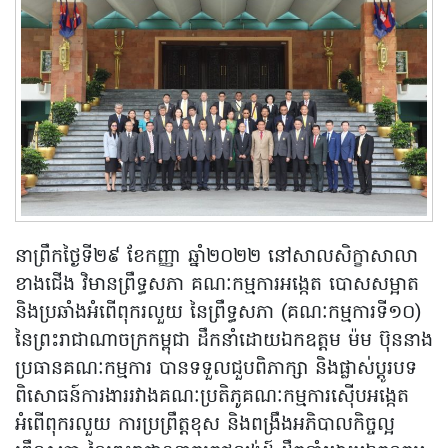
នាព្រឹកថ្ងៃទី២៩ ខែកញ្ញា ឆ្នាំ២០២២ នៅសាលសិក្ខាសាលា
ខាងជើង វិមានព្រឹទ្ធសភា គណៈកម្មការអង្កេត បោសសម្អាត
និងប្រឆាំងអំពើពុករលួយ នៃព្រឹទ្ធសភា (គណៈកម្មការទី១០)
នៃព្រះរាជាណាចក្រកម្ពុជា ដឹកនាំដោយឯកឧត្តម ម៉ម ប៊ុននាង
ប្រធានគណៈកម្មការ បានទទួលជួបពិភាក្សា និងផ្លាស់ប្តូរបទ
ពិសោធន៍ការងាររវាងគណៈប្រតិភូគណៈកម្មការស៊ើបអង្កេត
អំពើពុករលួយ ការប្រព្រឹត្តខុស និងពង្រឹងអភិបាលកិច្ចល្អ