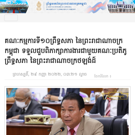
គណៈកម្មការទី១០ព្រឹទ្ធសភា នៃព្រះរាជាណាចក្រ
កម្ពុជា ទទួលជួបពិភាក្សាការងារជាមួយគណៈប្រតិភូ
ព្រឹទ្ធសភា នៃព្រះរាជាណាចក្រថឡង់ដ៍
ព្រហស្បតិ៍, ២៩ កញ្ញា ២០២២, ០៣:២១ ល្ងាច
ចែករំលែក ៖