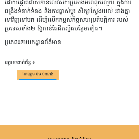
ដោយផ្តោតជាសំខាន់លើវិស័យប្រឆាំងអំពើពុករលួយ ក្នុងការ
ពង្រឹងទំនាក់ទំនង និងការផ្លាស់ប្តូរ សិក្សាស្វែងយល់ រវាងគ្នា
ទៅវិញទៅមក ដើម្បីលើកកម្ពស់កិច្ចសហប្រតិបត្តិការ របស់
ប្រទេសទាំង២ ឱ្យកាន់តែជិតស្និតបន្ថែមទៀត។
ប្រភព៖នាយកដ្ឋានព័ត៌មាន
អត្ថបទពាក់ព័ន្ធ ៖
ឯកឧត្តម ម៉ម ប៉ុននាង