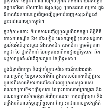
ព្រឹទ្ធសភា នៃព្រះរាជាណាចក្រថឡង់ដ៍ ដឹកនាំដោយឯកឧត្តម
ឧត្តមនាវីឯក សិសថាវ៉ត វង្សសុវណ្ណ ប្រធានគណៈកម្មការ ក្នុង
ឱកាសដែលគណៈប្រតិភូអញ្ជើញមកបំពេញទស្សនកិច្ចនៅ
ព្រះរាជាណាចក្រកម្ពុជា។
ក្នុងឱកាសនោះ ក៏មានការអញ្ជើញចូលរួមពីឯកឧត្តម កិត្តិនីតិ
កោសលបណ្ឌិត ឱម យិនទៀង ទេសរដ្ឋមន្ត្រី ប្រធានអង្គភាព
ប្រឆាំងអំពើពុករលួយ និងសមាជិក សមាជិកា ក្រុមមិត្តភាព
កម្ពុជា-ថៃ ថ្នាក់ដឹកនាំ នៃអគ្គលេខាធិការដ្ឋានព្រឹទ្ធសភា និង
អង្គភាពប្រឆាំងអំពើពុករលួយ នៃព្រឹទ្ធសភា។
ក្នុងជំនួបពិភាក្សា និងផ្លាស់ប្តូរបទពិសោធន៍ការងាររវាង
គណៈប្រតិភូ នៃប្រទេសទាំងពីរ ក្នុងគោលបំណងដើម្បីផ្លាស់
ប្តូរបទពិសោធន៍ការងារលើការបំពេញមុខងារស្នូលរបស់
គណៈកម្មការទី១០ព្រឹទ្ធសភា នៃព្រះរាជាណាចក្រកម្ពុជា និង
គណៈកម្មការស៊ើបអង្កេត អំពើពុករលួយ ការប្រព្រឹត្តខុស និង
ពង្រឹងអភិបាលកិច្ចល្អព្រឹទ្ធសភា នៃព្រះរាជាណាចក្រថឡង់ដ៍