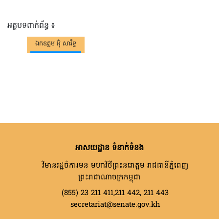
អត្ថបទពាក់ព័ន្ធ ៖
ឯកឧត្តម អ៊ុំ សារឹទ្ធ
អាសយដ្ឋាន ទំនាក់ទំនង
វិមានរដ្ឋចំការមន មហាវិថីព្រះនរោត្តម រាជធានីភ្នំពេញ
ព្រះរាជាណាចក្រកម្ពុជា
(855) 23 211 411,211 442, 211 443
secretariat@senate.gov.kh