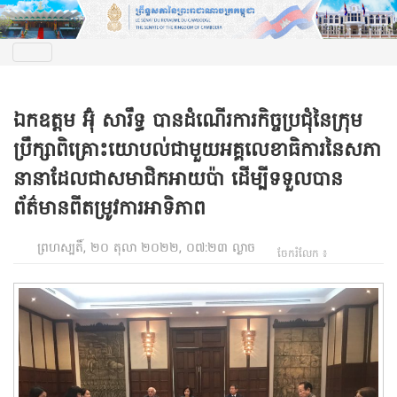
ឯកឧត្តម អ៊ុំ សារឹទ្ធ បានដំណើរការកិច្ចប្រជុំនៃក្រុម
ប្រឹក្សាពិគ្រោះយោបល់ជាមួយអគ្គលេខាធិការនៃសភា
នានាដែលជាសមាជិកអាយប៉ា ដើម្បីទទួលបាន
ព័ត៌មានពីតម្រូវការអាទិភាព
ព្រហស្បតិ៍, ២០ តុលា ២០២២, ០៧:២៣ ល្ងាច
ចែករំលែក ៖