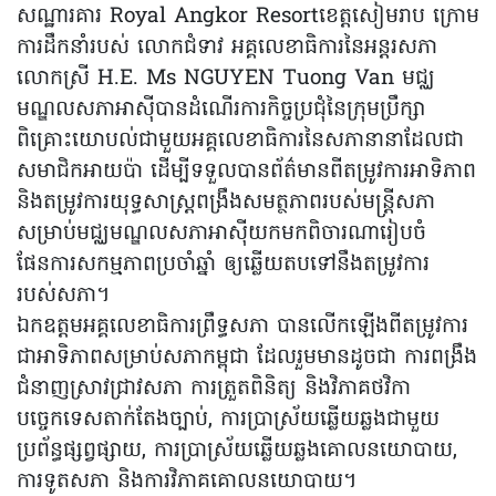
សណ្ឋារគារ Royal Angkor Resortខេត្តសៀមរាប ក្រោម
ការដឹកនាំរបស់ លោកជំទាវ អគ្គលេខាធិការនៃអន្តរសភា
លោកស្រី H.E. Ms NGUYEN Tuong Van មជ្ឈ
មណ្ឌលសភាអាស៊ីបានដំណើរការកិច្ចប្រជុំនៃក្រុមប្រឹក្សា
ពិគ្រោះយោបល់ជាមួយអគ្គលេខាធិការនៃសភានានាដែលជា
សមាជិកអាយប៉ា ដើម្បីទទួលបានព័ត៌មានពីតម្រូវការអាទិភាព
និងតម្រូវការយុទ្ធសាស្រ្តពង្រឹងសមត្ថភាពរបស់មន្រ្តីសភា
សម្រាប់មជ្ឈមណ្ឌលសភាអាស៊ីយកមកពិចារណារៀបចំ
ផែនការសកម្មភាពប្រចាំឆ្នាំ ឲ្យឆ្លើយតបទៅនឹងតម្រូវការ
របស់សភា។
ឯកឧត្តមអគ្គលេខាធិការព្រឹទ្ធសភា បានលើកឡើងពីតម្រូវការ
ជាអាទិភាពសម្រាប់សភាកម្ពុជា ដែលរួមមានដូចជា ការពង្រឹង
ជំនាញស្រាវជ្រាវសភា ការត្រួតពិនិត្យ និងវិភាគថវិកា
បច្ចេកទេសតាក់តែងច្បាប់, ការប្រាស្រ័យឆ្លើយឆ្លងជាមួយ
ប្រព័ន្ធផ្សព្វផ្សាយ, ការប្រាស្រ័យឆ្លើយឆ្លងគោលនយោបាយ,
ការទូតសភា និងការវិភាគគោលនយោបាយ។