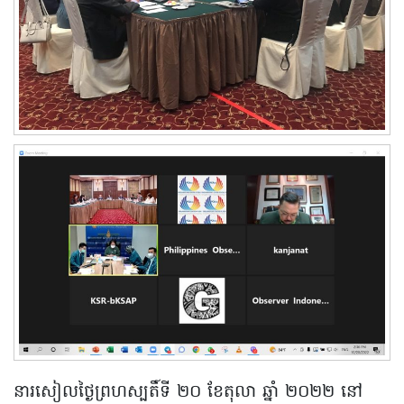
នារសៀលថ្ងៃព្រហស្បតិ៍ទី ២០ ខែតុលា ឆ្នាំ ២០២២ នៅ