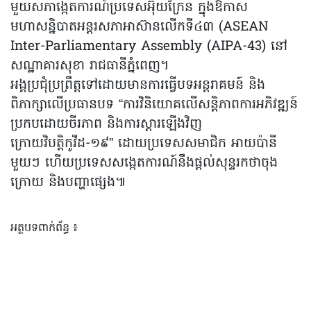
មួយសភាង្កេតការណ៍ប្រទេសអ៊ុយក្រែន ក្នុងឱកាស
មហាសន្និបាតអន្តរសភាអាស៊ានលើកទី៤៣ (ASEAN
Inter-Parliamentary Assembly (AIPA-43) នៅ
សណ្ឋាគារសុខា រាជធានីភ្នំពេញ។
អង្គប្រជុំប្រព្រឹត្តទៅដោយមានការធ្វើបទអន្តរាគមន៍ និង
ពិភាក្សាលើប្រធានបទ “ការវិនិយោគលើសន្តិភាពការអភិវឌ្ឍន៍
ប្រកបដោយចីរភាព និងការស្ដារឡើងវិញ
ក្រោយវិបត្តិកូវីដ-១៩” ដោយប្រទេសសមាជិក អាយប៉ានី
មួយៗ ហើយប្រទេសសង្កេតការណ៍នឹងផ្តល់សុន្ទរកថាចុង
ក្រោយ និងបញ្ហាផ្សេង៕
អត្ថបទពាក់ព័ន្ធ ៖