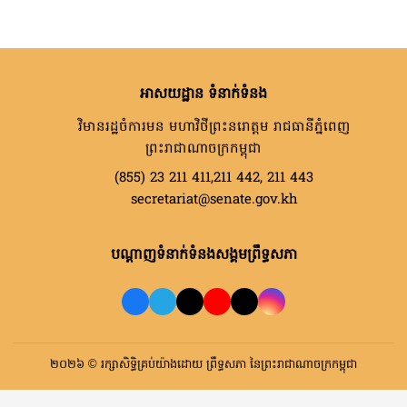
អាសយដ្ឋាន ទំនាក់ទំនង
វិមានរដ្ឋចំការមន មហាវិថីព្រះនរោត្តម រាជធានីភ្នំពេញ
ព្រះរាជាណាចក្រកម្ពុជា
(855) 23 211 411,211 442, 211 443
secretariat@senate.gov.kh
បណ្តាញទំនាក់ទំនងសង្គមព្រឹទ្ធសភា
២០២៦ © រក្សាសិទ្ធិគ្រប់យ៉ាងដោយ ព្រឹទ្ធសភា នៃព្រះរាជាណាចក្រកម្ពុជា