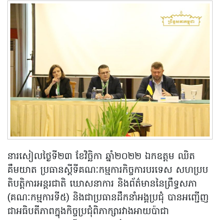
នារសៀលថ្ងៃទី២៣ ខែវិច្ឆិកា ឆ្នាំ២០២២ ឯកឧត្តម ឈិត
គឹមយាត ប្រធានស្តីទីគណៈកម្មការកិច្ចការបរទេស សហប្រប
តិបត្តិការអន្តរជាតិ ឃោសនាការ និងព័ត៌មាននៃព្រឹទ្ធសភា
(គណៈកម្មការទី៥) និងជាប្រធានដឹកនាំអង្គប្រជុំ បានអញ្ជើញ
ជាអធិបតីភាពក្នុងកិច្ចប្រជុំពិភាក្សារវាងអាយប៉ាជា