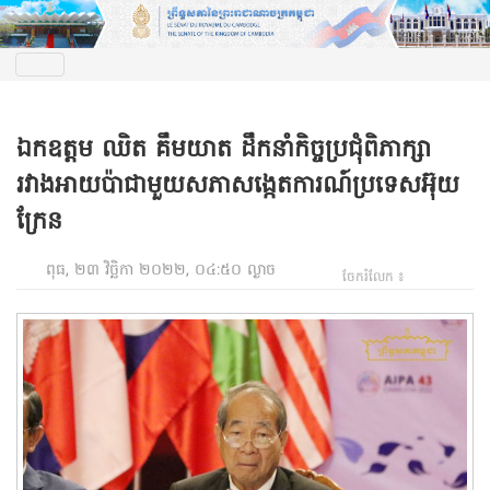
ឯកឧត្តម ឈិត គឹមយាត ដឹកនាំកិច្ចប្រជុំពិភាក្សា
រវាងអាយប៉ាជាមួយសភាសង្កេតការណ៍ប្រទេសអ៊ុយ
ក្រែន
ពុធ, ២៣ វិច្ឆិកា ២០២២, ០៤:៥០ ល្ងាច
ចែករំលែក ៖