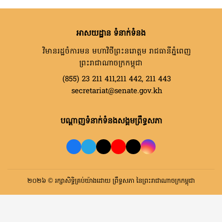
អាសយដ្ឋាន ទំនាក់ទំនង
វិមានរដ្ឋចំការមន មហាវិថីព្រះនរោត្តម រាជធានីភ្នំពេញ
ព្រះរាជាណាចក្រកម្ពុជា
(855) 23 211 411,211 442, 211 443
secretariat@senate.gov.kh
បណ្តាញទំនាក់ទំនងសង្គមព្រឹទ្ធសភា
២០២៦ © រក្សាសិទ្ធិគ្រប់យ៉ាងដោយ ព្រឹទ្ធសភា នៃព្រះរាជាណាចក្រកម្ពុជា