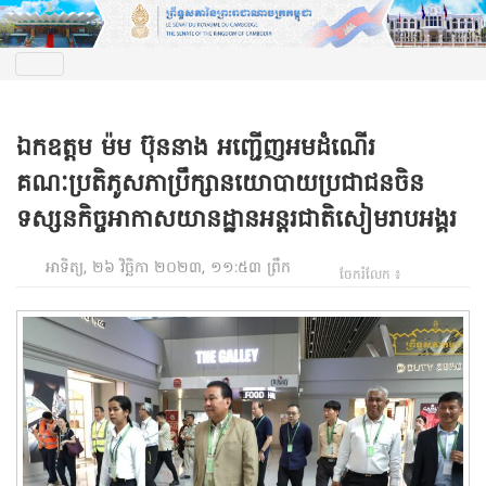
ឯកឧត្តម ម៉ម ប៊ុននាង អញ្ជើញអមដំណើរ
គណៈប្រតិភូសភាប្រឹក្សានយោបាយប្រជាជនចិន
ទស្សនកិច្ចអាកាសយានដ្ឋានអន្តរជាតិសៀមរាបអង្គរ
អាទិត្យ, ២៦ វិច្ឆិកា ២០២៣, ១១:៥៣ ព្រឹក
ចែករំលែក ៖