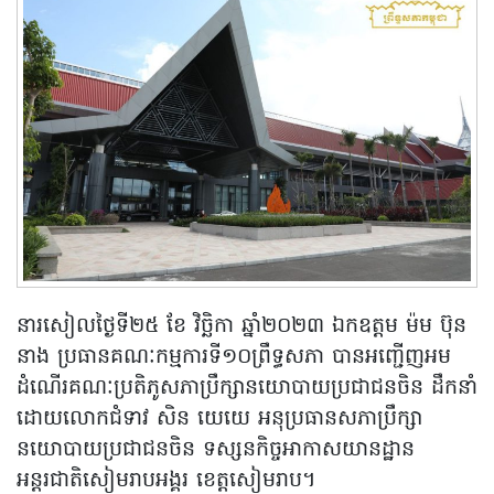
នារសៀលថ្ងៃទី២៥ ខែ វិច្ឆិកា ឆ្នាំ២០២៣ ឯកឧត្តម ម៉ម ប៊ុន
នាង ប្រធានគណៈកម្មការទី១០ព្រឹទ្ធសភា បានអញ្ជើញអម
ដំណើរគណៈប្រតិភូសភាប្រឹក្សានយោបាយប្រជាជនចិន ដឹកនាំ
ដោយលោកជំទាវ សិន យេយេ អនុប្រធានសភាប្រឹក្សា
នយោបាយប្រជាជនចិន ទស្សនកិច្ចអាកាសយានដ្ឋាន
អន្តរជាតិសៀមរាបអង្គរ ខេត្តសៀមរាប។