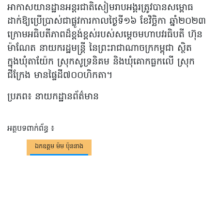
អាកាសយានដ្ឋានអន្តរជាតិសៀមរាបអង្គរត្រូវបានសម្ពោធ
ដាក់ឱ្យប្រើប្រាស់ជាផ្លូវការកាលថ្ងៃទី១៦ ខែវិច្ឆិកា ឆ្នាំ២០២៣
ក្រោមអធិបតីភាពដ៏ខ្ពង់ខ្ពស់របស់សម្តេចមហាបវរធិបតី ហ៊ុន
ម៉ាណែត នាយករដ្ឋមន្រ្តី នៃព្រះរាជាណាចក្រកម្ពុជា ស្ថិត
ក្នុងឃុំតាយ៉ែក ស្រុកសូទ្រនិគម និងឃុំគោកធ្លកលើ ស្រុក
ជីក្រែង មានផ្ទៃដី៧០០ហិកតា។
ប្រភព៖ នាយកដ្ឋានព័ត៌មាន
អត្ថបទពាក់ព័ន្ធ ៖
ឯកឧត្តម ម៉ម ប៉ុននាង