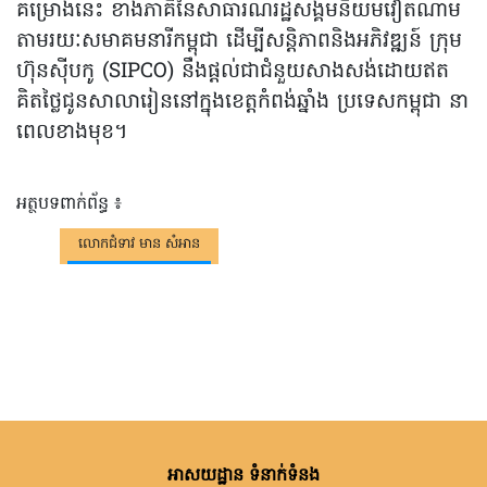
គម្រោងនេះ ខាងភាគីនៃសាធារណរដ្ឋសង្គមនិយមវៀតណាម
តាមរយៈសមាគមនារីកម្ពុជា ដើម្បីសន្តិភាពនិងអភិវឌ្ឍន៍ ក្រុម
ហ៊ុនស៊ីបកូ (SIPCO) នឹងផ្តល់ជាជំនួយសាងសង់ដោយឥត
គិតថ្លៃជូនសាលារៀននៅក្នុងខេត្តកំពង់ឆ្នាំង ប្រទេសកម្ពុជា នា
ពេលខាងមុខ។
អត្ថបទពាក់ព័ន្ធ ៖
លោកជំទាវ មាន សំអាន
អាសយដ្ឋាន ទំនាក់ទំនង