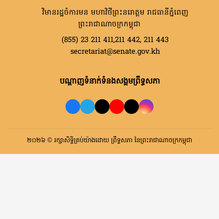
វិមានរដ្ឋចំការមន មហាវិថីព្រះនរោត្តម រាជធានីភ្នំពេញ
ព្រះរាជាណាចក្រកម្ពុជា
(855) 23 211 411,211 442, 211 443
secretariat@senate.gov.kh
បណ្តាញទំនាក់ទំនងសង្គមព្រឹទ្ធសភា
២០២៦ © រក្សាសិទ្ធិគ្រប់យ៉ាងដោយ ព្រឹទ្ធសភា នៃព្រះរាជាណាចក្រកម្ពុជា