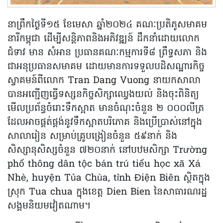
នាព្រឹកថ្ងៃទី១៥ ខែមេសា ឆ្នាំ២០២៤ គណៈប្រតិភូសមាគម
នារីកម្ពុជា ដើម្បីសន្តិភាពនិងអភិវឌ្ឍន៍ ដឹកនាំដោយលោក
ជំទាវ មាន សំអាន ប្រធានគណៈកម្មការទី៨ ព្រឹទ្ធសភា និង
ជាអនុប្រធានសមាគម ដោយមានការទទួលបដិសណ្ឋារកិច្ច
ស្វាគមន៍ពីលោក Tran Dang Vuong នាយកសាលា
បានអញ្ជើញធ្វើទស្សនកិច្ចសិក្សាឈ្វេងយល់ និងចុះពិនិត្យ
មើលប្រព័ន្ធចំរោះទឹកស្អាត មានចំណុះចំនួន ២ ០០០លីត្រ
ដែលអាចផ្គត់ផ្គង់នូវទឹកស្អាតបរិភោគ និងប្រើប្រាស់នៅក្នុង
សាលារៀន សម្រាប់គ្រូបង្រៀនចំនួន ៥៩នាក់ និង
សិស្សានុសិស្សចំនួន ៧២០នាក់ នៅបឋមសិក្សា Trường
phổ thông dân tộc bán trú tiểu học xã Xá
Nhè, huyện Tủa Chùa, tỉnh Điện Biên ស្ថិតក្នុង
ស្រុក Tua chua ក្នុងខេត្ត Dien Bien នៃសាធារណរដ្ឋ
សង្គមនិយមវៀតណាម។