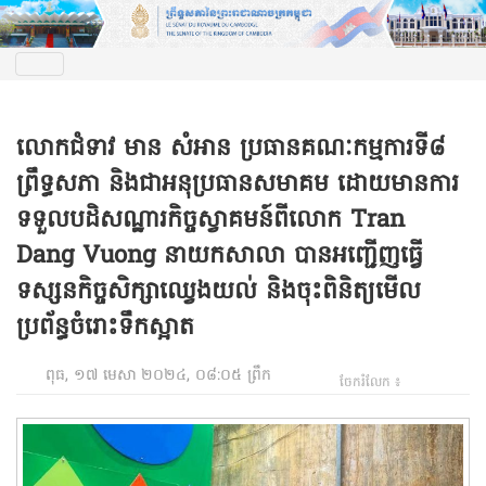
លោកជំទាវ មាន សំអាន ប្រធានគណៈកម្មការទី៨
ព្រឹទ្ធសភា និងជាអនុប្រធានសមាគម ដោយមានការ
ទទួលបដិសណ្ឋារកិច្ចស្វាគមន៍ពីលោក Tran
Dang Vuong នាយកសាលា បានអញ្ជើញធ្វើ
ទស្សនកិច្ចសិក្សាឈ្វេងយល់ និងចុះពិនិត្យមើល
ប្រព័ន្ធចំរោះទឹកស្អាត
ពុធ, ១៧ មេសា ២០២៤, ០៨:០៥ ព្រឹក
ចែករំលែក ៖