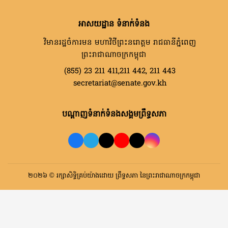
អាសយដ្ឋាន ទំនាក់ទំនង
វិមានរដ្ឋចំការមន មហាវិថីព្រះនរោត្តម រាជធានីភ្នំពេញ
ព្រះរាជាណាចក្រកម្ពុជា
(855) 23 211 411,211 442, 211 443
secretariat@senate.gov.kh
បណ្តាញទំនាក់ទំនងសង្គមព្រឹទ្ធសភា
២០២៦ © រក្សាសិទ្ធិគ្រប់យ៉ាងដោយ ព្រឹទ្ធសភា នៃព្រះរាជាណាចក្រកម្ពុជា