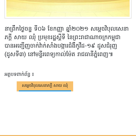
នាព្រឹកថ្ងៃចន្ទ ទី០៦ ខែកញ្ញា ឆ្នាំ២០២១ សម្តេចវិបុលសេនា
ភក្តី សាយ ឈុំ ប្រមុខរដ្ឋស្តីទី នៃព្រះរាជាណាចក្រកម្ពុជា
បានអញ្ជើញចាក់វ៉ាក់សាំងបង្ការជំងឺកូវីដ-១៩ ដូសជំរុញ
(ដូសទី៣) នៅមន្ទីរពេទ្យកាល់ម៉ែត រាជធានីភ្នំពេញ៕
អត្ថបទពាក់ព័ន្ធ ៖
សម្តេចវិបុលសេនាភក្តី សាយ ឈុំ