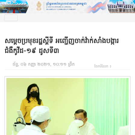
សម្តេចប្រមុខរដ្ឋស្តីទី អញ្ជើញចាក់វ៉ាក់សាំងបង្ការ
ជំងឺកូវីដ-១៩ ដូសទី៣
ច័ន្ទ, ០៦ កញ្ញា ២០២១, ១០:១១ ព្រឹក
ចែករំលែក ៖