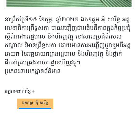
នាព្រឹកថ្ងៃទី១៥ ខែកុម្ភៈ ឆ្នាំ២០២២ ឯកឧត្តម អ៊ុំ សារឹទ្ធ អគ្គ
លេខាធិការព្រឹទ្ធសភា បានអញ្ជើញជាអធិបតីភាពក្នុងកិច្ចប្រជុំ
ស្តីពីការងាររដ្ឋបាល និងហិរញ្ញវត្ថុ នៅសាលប្រជុំពិសេស
កណ្តាល វិមានព្រឹទ្ធសភា ដោយមានការអញ្ជើញចូលរួមពីអគ្គ
នាយក នៃអគ្គនាយកដ្ឋានរដ្ឋបាល និងហិរញ្ញវត្ថុ និងថ្នាក់
ដឹកនាំគ្រប់គ្រងនាយកដ្ឋានហិញ្ញវត្ថុ។
ប្រភព៖នាយកដ្ឋានព័ត៌មាន
អត្ថបទពាក់ព័ន្ធ ៖
ឯកឧត្តម អ៊ុំ សារឹទ្ធ