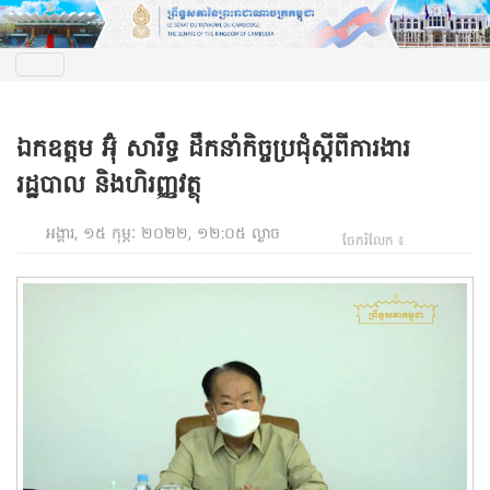
ឯកឧត្តម អ៊ុំ សារឹទ្ធ ដឹកនាំកិច្ចប្រជុំស្តីពីការងារ
រដ្ឋបាល និងហិរញ្ញវត្ថុ
អង្គារ, ១៥ កុម្ភៈ ២០២២, ១២:០៥ ល្ងាច
ចែករំលែក ៖