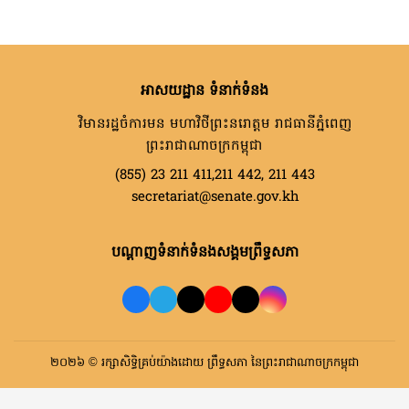
អាសយដ្ឋាន ទំនាក់ទំនង
វិមានរដ្ឋចំការមន មហាវិថីព្រះនរោត្តម រាជធានីភ្នំពេញ
ព្រះរាជាណាចក្រកម្ពុជា
(855) 23 211 411,211 442, 211 443
secretariat@senate.gov.kh
បណ្តាញទំនាក់ទំនងសង្គមព្រឹទ្ធសភា
២០២៦ © រក្សាសិទ្ធិគ្រប់យ៉ាងដោយ ព្រឹទ្ធសភា នៃព្រះរាជាណាចក្រកម្ពុជា