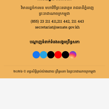
វិមានរដ្ឋចំការមន មហាវិថីព្រះនរោត្តម រាជធានីភ្នំពេញ
ព្រះរាជាណាចក្រកម្ពុជា
(855) 23 211 411,211 442, 211 443
secretariat@senate.gov.kh
បណ្តាញទំនាក់ទំនងសង្គមព្រឹទ្ធសភា
២០២៦ © រក្សាសិទ្ធិគ្រប់យ៉ាងដោយ ព្រឹទ្ធសភា នៃព្រះរាជាណាចក្រកម្ពុជា