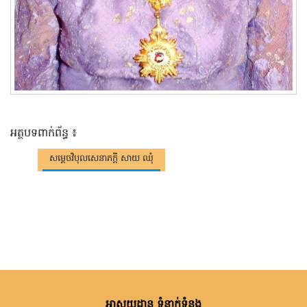
អត្ថបទពាក់ព័ន្ធ ៖
សម្តេចវិបុលសេនាភក្តី សាយ ឈុំ
អាសយដ្ឋាន ទំនាក់ទំនង