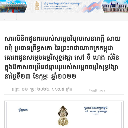
សារលិខិតជូនពររបស់សម្តេចវិបុលសេនាភក្តី សាយ
ឈុំ ប្រធានព្រឹទ្ធសភា នៃព្រះរាជាណាចក្រកម្ពុជា
គោរពជូនសម្តេចធម្មវិសុទ្ធវង្សា សៅ ទី ហេង សំរិន
ក្នុងឱកាសចម្រើនជន្មាយុរបស់សម្តេចធម្មវិសុទ្ធវង្សា
នាថ្ងៃទី២៣ ខែកុម្ភៈ ឆ្នាំ២០២២
អង្គារ, ២២ កុម្ភៈ ២០២២, ១១:០៥ ព្រឹក
ចែករំលែក ៖