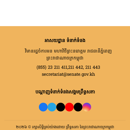
អាសយដ្ឋាន ទំនាក់ទំនង
វិមានរដ្ឋចំការមន មហាវិថីព្រះនរោត្តម រាជធានីភ្នំពេញ
ព្រះរាជាណាចក្រកម្ពុជា
(855) 23 211 411,211 442, 211 443
secretariat@senate.gov.kh
បណ្តាញទំនាក់ទំនងសង្គមព្រឹទ្ធសភា
២០២៦ © រក្សាសិទ្ធិគ្រប់យ៉ាងដោយ ព្រឹទ្ធសភា នៃព្រះរាជាណាចក្រកម្ពុជា