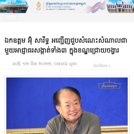
ឯកឧត្តម អ៊ុំ សារឹទ្ធ អញ្ជើញជួបសំណេះសំណាលជា
មួយអាជ្ញាធរសង្កាត់ទាំង៣ ក្នុងខណ្ឌជ្រោយចង្វារ
សៅរ៍, ១២ មីនា ២០២២, ០៧:៣៦ ល្ងាច
ចែករំលែក ៖