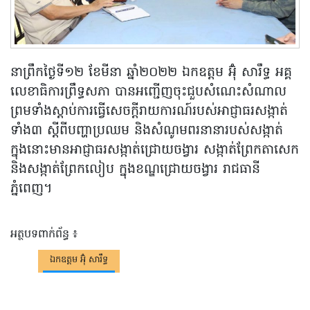
នាព្រឹកថ្ងៃទី១២ ខែមីនា ឆ្នាំ២០២២ ឯកឧត្តម អ៊ុំ សារឹទ្ធ អគ្គ
លេខាធិការព្រឹទ្ធសភា បានអញ្ជើញចុះជួបសំណេះសំណាល
ព្រមទាំងស្តាប់ការធ្វើសេចក្តីរាយការណ៍របស់អាជ្ញាធរសង្កាត់
ទាំង៣ ស្តីពីបញ្ហាប្រឈម និងសំណូមពរនានារបស់សង្កាត់
ក្នុងនោះមានអាជ្ញាធរសង្កាត់ជ្រោយចង្វារ សង្កាត់ព្រែកតាសេក
និងសង្កាត់ព្រែកលៀប ក្នុងខណ្ឌជ្រោយចង្វារ រាជធានី
ភ្នំពេញ។
អត្ថបទពាក់ព័ន្ធ ៖
ឯកឧត្តម អ៊ុំ សារឹទ្ធ