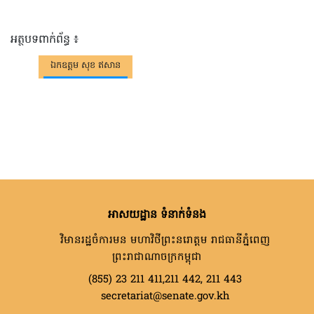
អត្ថបទពាក់ព័ន្ធ ៖
ឯកឧត្តម​ សុខ ឥសាន
អាសយដ្ឋាន ទំនាក់ទំនង
វិមានរដ្ឋចំការមន មហាវិថីព្រះនរោត្តម រាជធានីភ្នំពេញ
ព្រះរាជាណាចក្រកម្ពុជា
(855) 23 211 411,211 442, 211 443
secretariat@senate.gov.kh