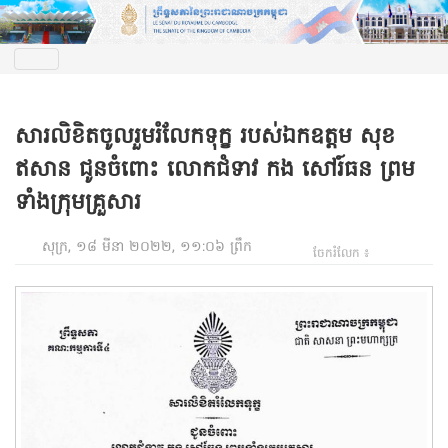
សារលិខិតចូលរួមរំលែកទុក្ខ របស់ឯកឧត្តម សុខ
ឥសាន ជូនចំពោះ លោកជំទាវ កង សៅរ៍ធន ព្រម
ទាំងក្រុមគ្រួសារ
សុក្រ, ១៨ មីនា ២០២២, ១១:០៦ ព្រឹក
ចែករំលែក ៖