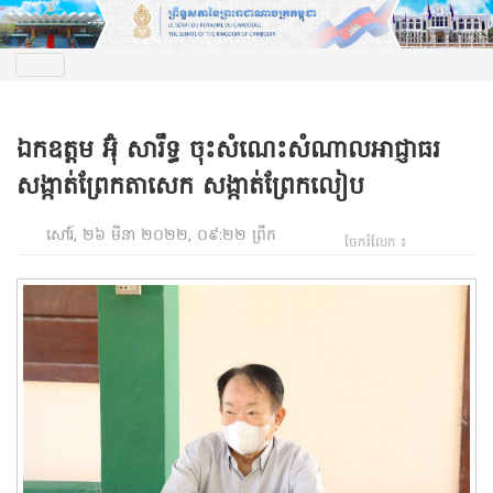
ឯកឧត្តម អ៊ុំ សារឹទ្ធ ចុះសំណេះសំណាលអាជ្ញាធរ
សង្កាត់ព្រែកតាសេក សង្កាត់ព្រែកលៀប
សៅរ៍, ២៦ មីនា ២០២២, ០៩:២២ ព្រឹក
ចែករំលែក ៖