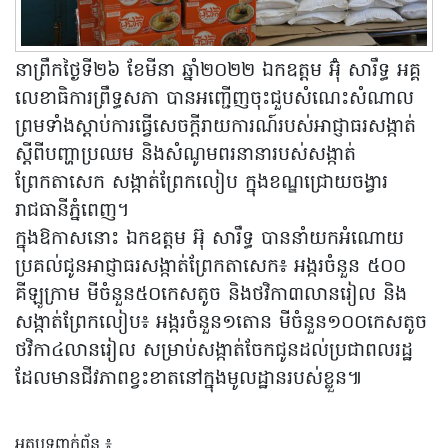
នាព្រឹកថ្ងៃទី២៦ ខែមីនា ឆ្នាំ២០២២ ឯកឧត្តម អ៊ុំ សារឹទ្ធ អគ្គ
លេខាធិការព្រឹទ្ធសភា បានអញ្ជើញចុះជួបសំណេះសំណាល
ព្រមទាំងស្តាប់ការធ្វើសេចក្តីរាយការណ៍របស់អាជ្ញាធរសង្កាត់
ស្តីពីបញ្ហាប្រឈម និងសំណូមពរនានារបស់សង្កាត់
ព្រែកតាសេក សង្កាត់ព្រែកលៀប ក្នុងខណ្ឌជ្រោយចង្វារ
រាជធានីភ្នំពេញ។
ក្នុងឱកាសនោះ ឯកឧត្តម អ៊ុ សារឹទ្ធ បាននាំយកអំណោយ
ប្រគល់ជូនអាជ្ញាធរសង្កាត់ព្រែកតាសេក៖ អង្ករចំនួន ៥០០
គីឡូក្រាម មីចំនួន៥០កេសតូច និងថវិកា៣លានរៀល និង
សង្កាត់ព្រែកលៀប៖ អង្ករចំនួន១តោន មីចំនួន១០០កេសតូច
ថវិកា៤លានរៀល សម្រាប់សង្កាត់ចែកជូនដល់ប្រជាពលរដ្ឋ
ដែលមានជីវភាពខ្វះខាតនៅក្នុងមូលដ្ឋានរបស់ខ្លួន៕
អត្ថបទពាក់ព័ន្ធ ៖