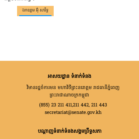
ឯកឧត្តម អ៊ុំ សារឹទ្ធ
អាសយដ្ឋាន ទំនាក់ទំនង
វិមានរដ្ឋចំការមន មហាវិថីព្រះនរោត្តម រាជធានីភ្នំពេញ
ព្រះរាជាណាចក្រកម្ពុជា
(855) 23 211 411,211 442, 211 443
secretariat@senate.gov.kh
បណ្តាញទំនាក់ទំនងសង្គមព្រឹទ្ធសភា