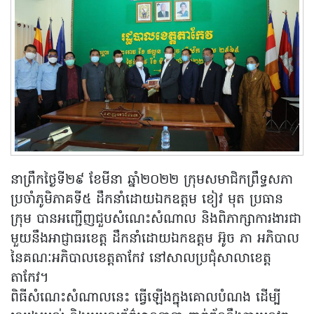
នាព្រឹកថ្ងៃទី២៩ ខែមីនា ឆ្នាំ២០២២ ក្រុមសមាជិកព្រឹទ្ធសភា
ប្រចាំភូមិភាគទី៥ ដឹកនាំដោយឯកឧត្តម ខៀវ មុត ប្រធាន
ក្រុម បានអញ្ជើញជួបសំណេះសំណាល និងពិភាក្សាការងារជា
មួយនឹងអាជ្ញាធរខេត្ត ដឹកនាំដោយឯកឧត្តម អ៊ូច ភា អភិបាល
នៃគណៈអភិបាលខេត្តតាកែវ នៅសាលប្រជុំសាលាខេត្ត
តាកែវ។
ពិធីសំណេះសំណាលនេះ ធ្វើឡើងក្នុងគោលបំណង ដើម្បី