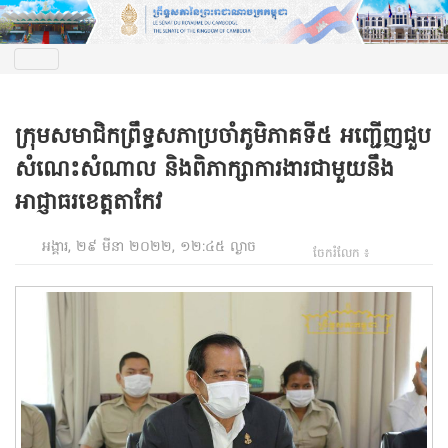
ក្រុមសមាជិកព្រឹទ្ធសភាប្រចាំភូមិភាគទី៥ អញ្ជើញជួប
សំណេះសំណាល និងពិភាក្សាការងារជាមួយនឹង
អាជ្ញាធរខេត្តតាកែវ
អង្គារ, ២៩ មីនា ២០២២, ១២:៤៥ ល្ងាច
ចែករំលែក ៖