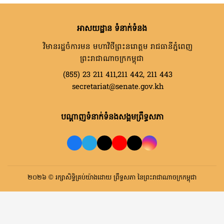
អាសយដ្ឋាន ទំនាក់ទំនង
វិមានរដ្ឋចំការមន មហាវិថីព្រះនរោត្តម រាជធានីភ្នំពេញ
ព្រះរាជាណាចក្រកម្ពុជា
(855) 23 211 411,211 442, 211 443
secretariat@senate.gov.kh
បណ្តាញទំនាក់ទំនងសង្គមព្រឹទ្ធសភា
២០២៦ © រក្សាសិទ្ធិគ្រប់យ៉ាងដោយ ព្រឹទ្ធសភា នៃព្រះរាជាណាចក្រកម្ពុជា