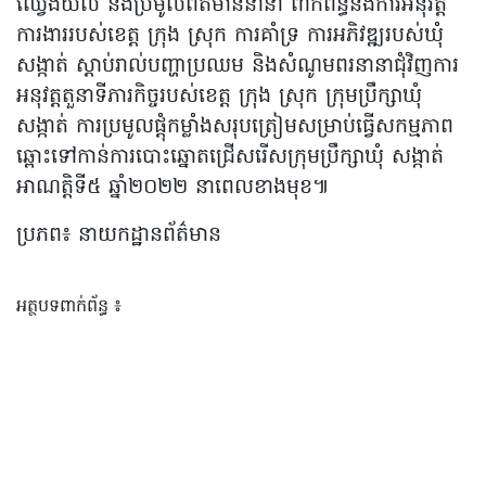
ឈ្វេងយល់ និងប្រមូលព័ត៌មាននានា ពាក់ព័ន្ធនឹងការអនុវត្ត
ការងាររបស់ខេត្ត ក្រុង ស្រុក ការគាំទ្រ ការអភិវឌ្ឍរបស់ឃុំ
សង្កាត់ ស្តាប់រាល់បញ្ហាប្រឈម និងសំណូមពរនានាជុំវិញការ
អនុវត្តតួនាទីភារកិច្ចរបស់ខេត្ត ក្រុង ស្រុក ក្រុមប្រឹក្សាឃុំ
សង្កាត់ ការប្រមូលផ្តុំកម្លាំងសរុបត្រៀមសម្រាប់ធ្វើសកម្មភាព
ឆ្ពោះទៅកាន់ការបោះឆ្នោតជ្រើសរើសក្រុមប្រឹក្សាឃុំ សង្កាត់
អាណត្តិទី៥ ឆ្នាំ២០២២ នាពេលខាងមុខ៕
ប្រភព៖ នាយកដ្ឋានព័ត៌មាន
អត្ថបទពាក់ព័ន្ធ ៖