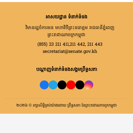
អាសយដ្ឋាន ទំនាក់ទំនង
វិមានរដ្ឋចំការមន មហាវិថីព្រះនរោត្តម រាជធានីភ្នំពេញ
ព្រះរាជាណាចក្រកម្ពុជា
(855) 23 211 411,211 442, 211 443
secretariat@senate.gov.kh
បណ្តាញទំនាក់ទំនងសង្គមព្រឹទ្ធសភា
២០២៦ © រក្សាសិទ្ធិគ្រប់យ៉ាងដោយ ព្រឹទ្ធសភា នៃព្រះរាជាណាចក្រកម្ពុជា