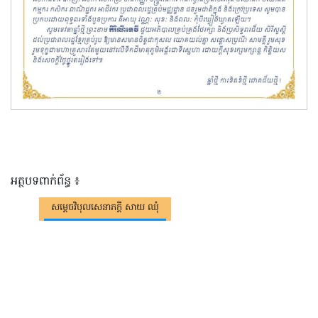
អត្ថបទពាក់ព័ន្ធ ៖
សម្តេចវិបុលសេនាភក្តី សាយ ឈុំ