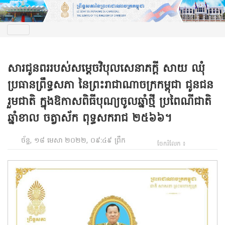
សារជូនពររបស់សម្តេចវិបុលសេនាភក្តី សាយ ឈុំ
ប្រធានព្រឹទ្ធសភា នៃព្រះរាជាណាចក្រកម្ពុជា ជូនជន
រួមជាតិ ក្នុងឱកាសពិធីបុណ្យចូលឆ្នាំថ្មី ប្រពៃណីជាតិ
ឆ្នាំខាល ចត្វាស័ក ពុទ្ធសករាជ ២៥៦៦។
ច័ន្ទ, ១៨ មេសា ២០២២, ០៩:៤៩ ព្រឹក
ចែករំលែក ៖